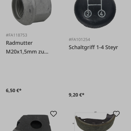
#FA118753
#FA101254
Radmutter
Schaltgriff 1-4 Steyr
M20x1,5mm zu
Steyr
6,50 €*
9,20 €*