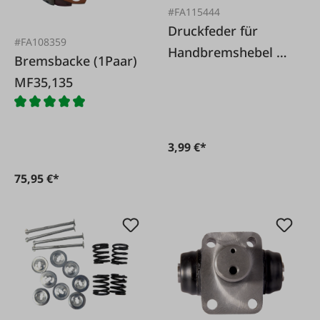
#FA115444
Druckfeder für
#FA108359
Handbremshebel zu
Bremsbacke (1Paar)
Steyr T80
MF35,135
3,99 €*
75,95 €*