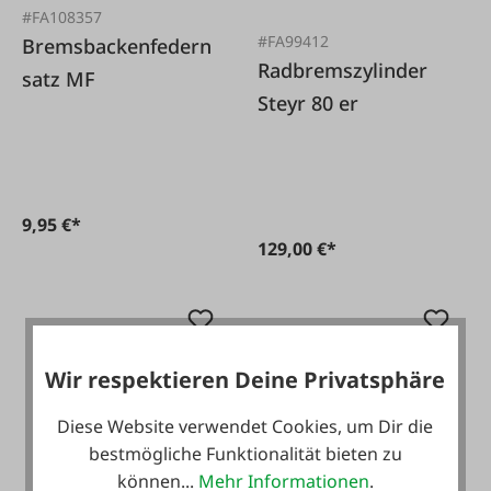
#FA108357
#FA99412
Bremsbackenfedern
Radbremszylinder
satz MF
Steyr 80 er
9,95 €*
129,00 €*
Wir respektieren Deine Privatsphäre
Diese Website verwendet Cookies, um Dir die
bestmögliche Funktionalität bieten zu
können...
Mehr Informationen
.