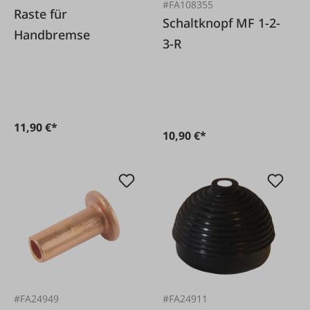
#FA108355
Raste für
Schaltknopf MF 1-2-
Handbremse
3-R
11,90 €*
10,90 €*
#FA24949
#FA24911