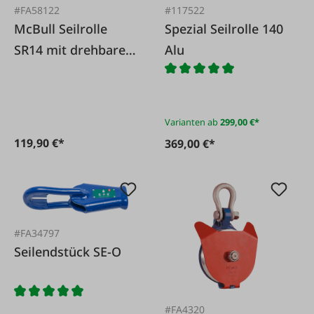
#FA58122
#117522
McBull Seilrolle
Spezial Seilrolle 140
SR14 mit drehbaren
Alu
Seitenblechen
Varianten ab
299,00 €*
119,90 €*
369,00 €*
#FA34797
Seilendstück SE-O
#FA4320