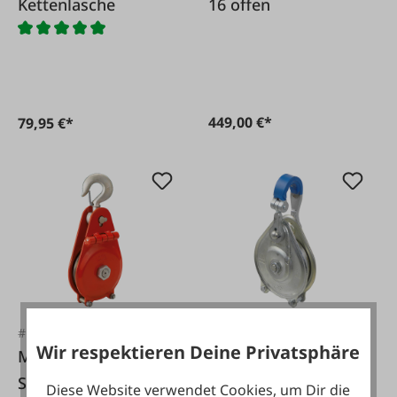
Kettenlasche
16 offen
449,00 €*
79,95 €*
#FA11645
#FA117520
Wir respektieren Deine Privatsphäre
McBull Seilrolle
Spezial Seilrolle 160
SR14 mit
Alu 14 Tonnen
Diese Website verwendet Cookies, um Dir die