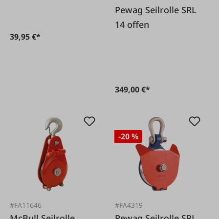
Pewag Seilrolle SRL
14 offen
39,95 €*
349,00 €*
-20 %
#FA11646
#FA4319
McBull Seilrolle
Pewag Seilrolle SRL