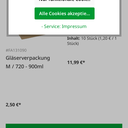
#FA131092
Alle Cookies akzeptieren
Gläserverpackung
für 3 x 42 ml / 10
- Service: Impressum
Stück
Inhalt:
10 Stück
(1,20 € / 1
Stück)
#FA131090
Gläserverpackung
11,99 €*
M / 720 - 900ml
2,50 €*