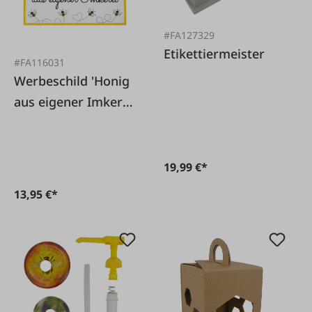
#FA127329
Etikettiermeister
#FA116031
Werbeschild 'Honig
aus eigener Imkerei'
8 Bienen
19,99 €*
13,95 €*