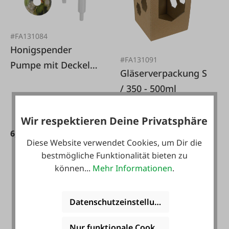
#FA131084
Honigspender
#FA131091
Pumpe mit Deckeln
Gläserverpackung S
TO66 & TO82
/ 350 - 500ml
Wir respektieren Deine Privatsphäre
6,99 €*
Diese Website verwendet Cookies, um Dir die
bestmögliche Funktionalität bieten zu
2,20 €*
können...
Mehr Informationen
.
Datenschutzeinstellungen
Nur funktionale Cookies akzeptieren