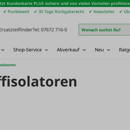
etzt Kundenkarte PLUS sichern und von vielen Vorteilen profitiere
✔ Punktewelt
✔ 30 Tage Rückgaberecht
✔ Newsletter
✔ Übe
Ersatzteilfinder
Tel: 07672 716-0
Shop-Service
Abverkauf
Neu
Ratg
isolatoren
ffisolatoren