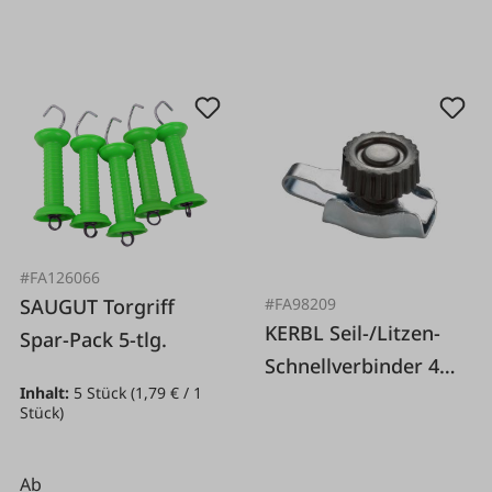
#FA126066
#FA98209
SAUGUT Torgriff
KERBL Seil-/Litzen-
Spar-Pack 5-tlg.
Schnellverbinder 4
Inhalt:
5 Stück
(1,79 € / 1
St.
Stück)
Ab