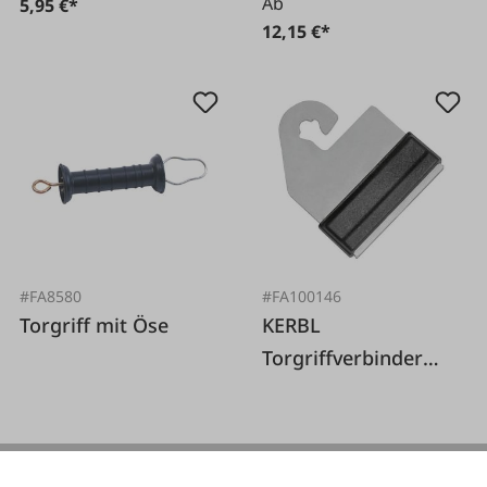
Ab
5,95 €*
12,15 €*
#FA8580
#FA100146
Torgriff mit Öse
KERBL
Torgriffverbinder
Band 40 mm, 4 Stk.