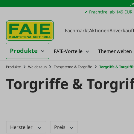
J
m Hauptinhalt springen
Zur Suche springen
Zur Hauptnavigation springen
✔ Frachtfrei ab 149 EUR
Fachmarkt
Aktionen
Abverkauf
Produkte
FAIE-Vorteile
Themenwelten
Produkte
Weidezaun
Torsysteme & Torgriffe
Torgriffe & Torgriff
Torgriffe & Torgri
Hersteller
Preis