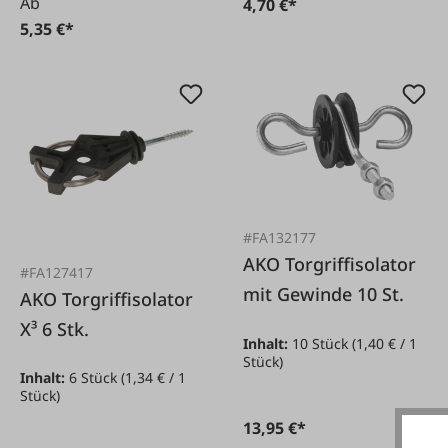
Ab
4,70 €*
5,35 €*
#FA132177
AKO Torgriffisolator
#FA127417
mit Gewinde 10 St.
AKO Torgriffisolator
X³ 6 Stk.
Inhalt:
10 Stück
(1,40 € / 1
Stück)
Inhalt:
6 Stück
(1,34 € / 1
Stück)
13,95 €*