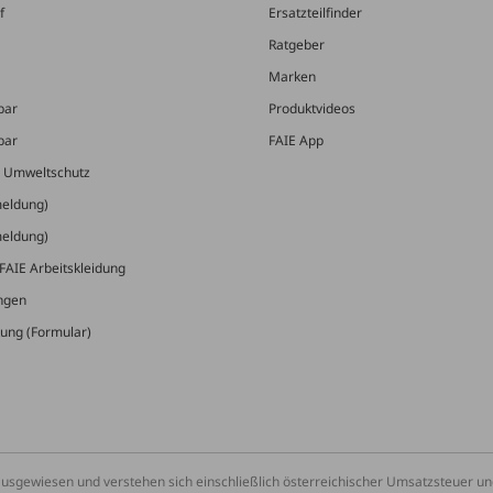
f
Ersatzteilfinder
Ratgeber
Marken
bar
Produktvideos
bar
FAIE App
& Umweltschutz
meldung)
meldung)
FAIE Arbeitskleidung
ungen
ung (Formular)
ausgewiesen und verstehen sich einschließlich österreichischer Umsatzsteuer 