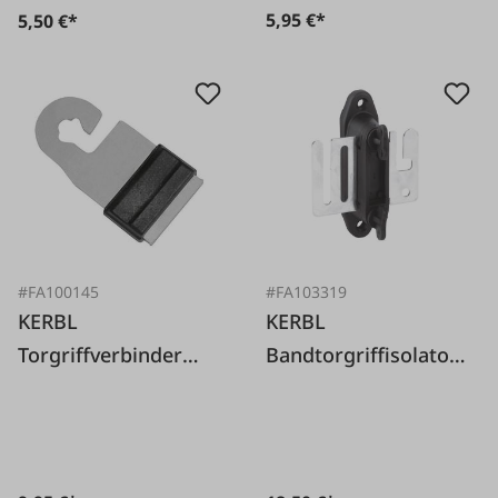
5,95 €*
5,50 €*
#FA100145
#FA103319
KERBL
KERBL
Torgriffverbinder
Bandtorgriffisolator
Band 10-20 mm, 4
Profi, 4 Stk.
Stk.