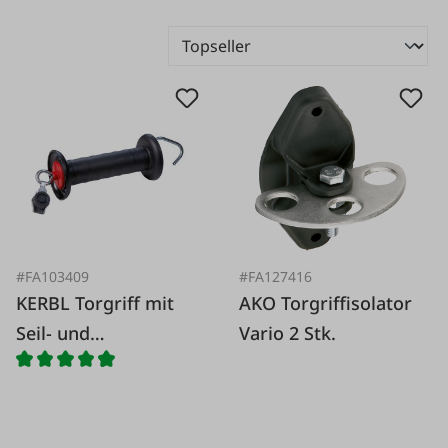
#FA103409
#FA127416
KERBL Torgriff mit
AKO Torgriffisolator
Seil- und
Vario 2 Stk.
Litzenanschluss