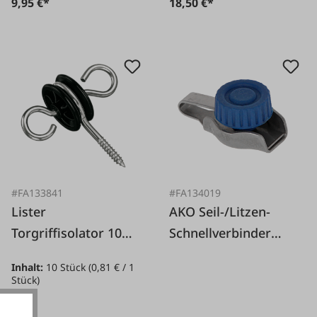
9,95 €*
18,50 €*
#FA133841
#FA134019
Lister
AKO Seil-/Litzen-
Torgriffisolator 10
Schnellverbinder
Stück
Edelstahl 4 St.
Inhalt:
10 Stück
(0,81 € / 1
Stück)