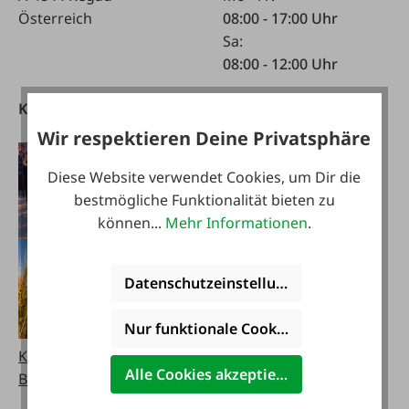
Österreich
08:00 - 17:00 Uhr
Sa:
08:00 - 12:00 Uhr
Kataloge
FAIE App
herunterladen
Wir respektieren Deine Privatsphäre
Diese Website verwendet Cookies, um Dir die
bestmögliche Funktionalität bieten zu
können...
Mehr Informationen
.
Datenschutzeinstellungen
Nur funktionale Cookies akzeptieren
Kataloge bestellen
Alle Cookies akzeptieren
Blätterbare Kataloge