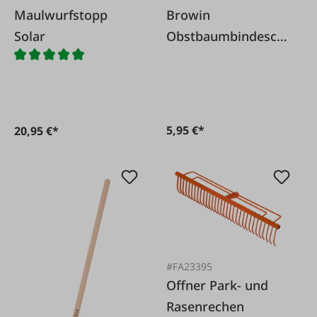
Maulwurfstopp
Browin
Solar
Obstbaumbindeschl
auch 25 m
5,95 €*
20,95 €*
#FA23395
Offner Park- und
Rasenrechen