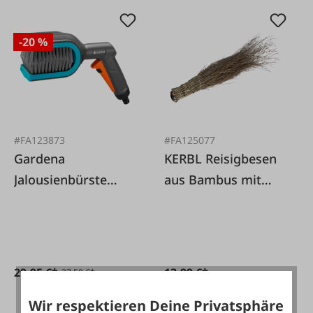
-20 %
#FA123873
#FA125077
Gardena
KERBL Reisigbesen
Jalousienbürste
aus Bambus mit
combisystem
Stiel
29,95 €*
13,99 €*
37,50 €*
Wir respektieren Deine Privatsphäre