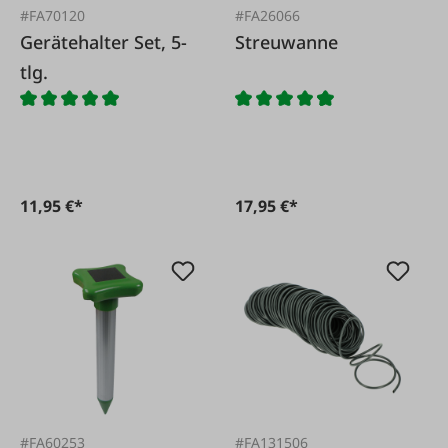
#FA70120
#FA26066
Gerätehalter Set, 5-
Streuwanne
tlg.
11,95 €*
17,95 €*
#FA60253
#FA131506