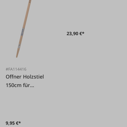
23,90 €*
#FA114416
Offner Holzstiel
150cm für
Düllgeräte konisch
ausgefräst
9,95 €*