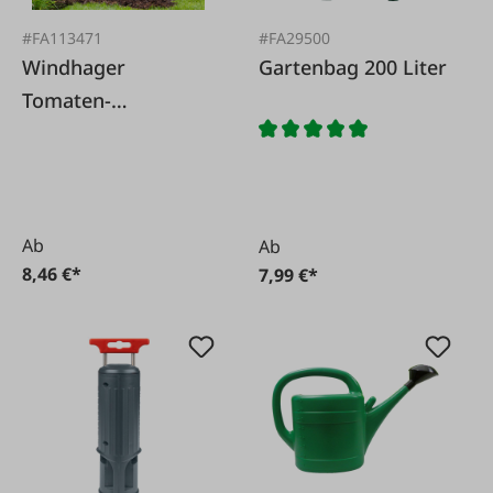
#FA113471
#FA29500
Windhager
Gartenbag 200 Liter
Tomaten-
Vliesschlauch
10x0,65 m
Ab
Ab
8,46 €*
7,99 €*