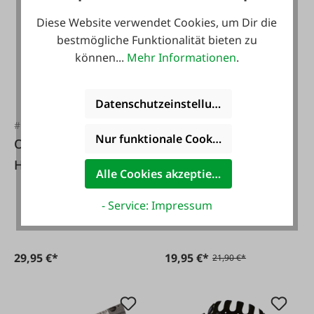
Diese Website verwendet Cookies, um Dir die
-9 %
bestmögliche Funktionalität bieten zu
können...
Mehr Informationen
.
Datenschutzeinstellungen
#FA114335
#FA125211
Nur funktionale Cookies akzeptieren
Offner Kinder-
Jätekralle Natura
Holzrechen, 100 cm
Pro
Alle Cookies akzeptieren
Stiel
Hochbeetwerkzeug
- Service: Impressum
29,95 €*
19,95 €*
21,90 €*