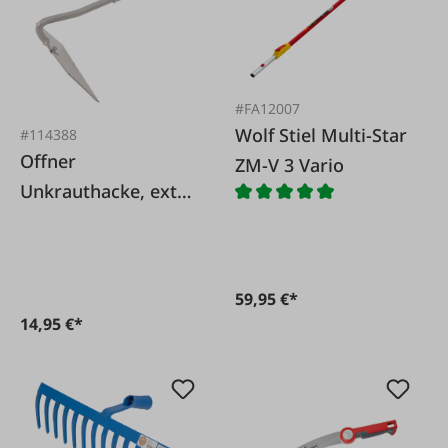
#FA12007
Wolf Stiel Multi-Star
#114388
Offner
ZM-V 3 Vario
Unkrauthacke, extra
starke Ausfführung
59,95 €*
14,95 €*