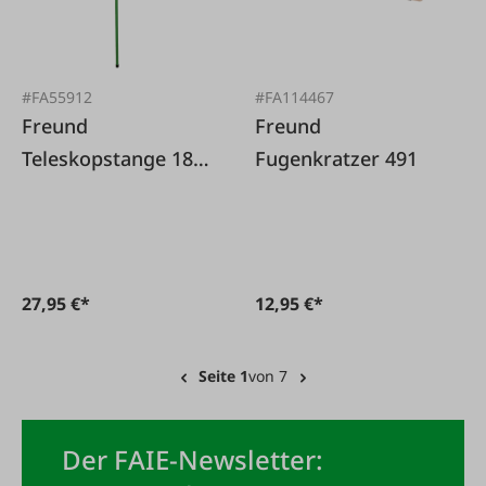
#FA55912
#FA114467
Freund
Freund
Teleskopstange 180-
Fugenkratzer 491
300 cm
27,95 €*
12,95 €*
Seite 1
von 7
Der FAIE-Newsletter: