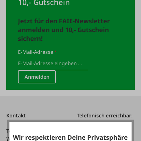
10,- Gutschein
Jetzt für den FAIE-Newsletter
anmelden und 10,- Gutschein
sichern!
E-Mail-Adresse
*
Anmelden
Kontakt
Telefonisch erreichbar:
Tel:
0043 7672 716-0
Mo - Fr:
Wir respektieren Deine Privatsphäre
WhatsApp:
0043 677
07:30 - 17.00 Uhr