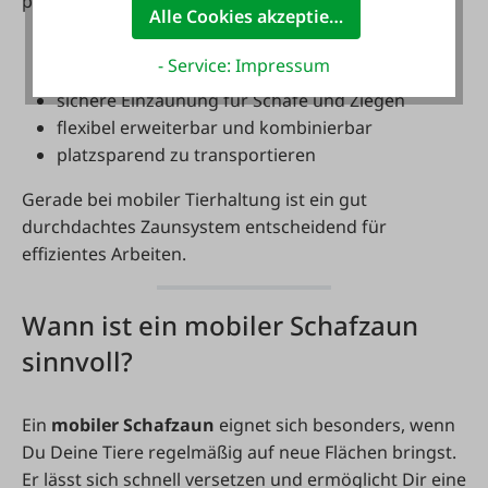
praktische Vorteile:
Alle Cookies akzeptieren
schneller Aufbau ohne großen Aufwand
- Service: Impressum
ideal für wechselnde Weideflächen
sichere Einzäunung für Schafe und Ziegen
flexibel erweiterbar und kombinierbar
platzsparend zu transportieren
Gerade bei mobiler Tierhaltung ist ein gut
durchdachtes Zaunsystem entscheidend für
effizientes Arbeiten.
Wann ist ein mobiler Schafzaun
sinnvoll?
Ein
mobiler Schafzaun
eignet sich besonders, wenn
Du Deine Tiere regelmäßig auf neue Flächen bringst.
Er lässt sich schnell versetzen und ermöglicht Dir eine