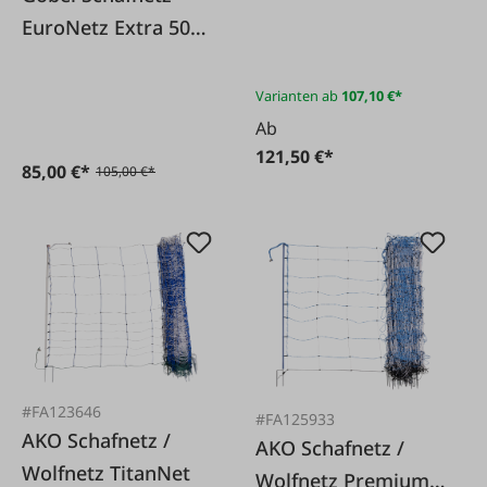
50m blau
EuroNetz Extra 50m
Doppelspitze
Doppelspitze
Varianten ab
107,10 €*
Ab
121,50 €*
85,00 €*
105,00 €*
#FA123646
#FA125933
AKO Schafnetz /
AKO Schafnetz /
Wolfnetz TitanNet
Wolfnetz Premium