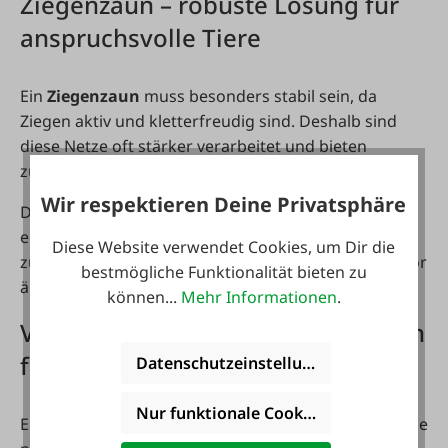
Ziegenzaun – robuste Lösung für
anspruchsvolle Tiere
Ein
Ziegenzaun
muss besonders stabil sein, da
Ziegen aktiv und kletterfreudig sind. Deshalb sind
diese Netze oft stärker verarbeitet und bieten
zusätzliche Sicherheit.
Wir respektieren Deine Privatsphäre
Durch die Kombination aus stabilen Materialien und
elektrischer Spannung bleiben Deine Tiere
Diese Website verwendet Cookies, um Dir die
zuverlässig im Zaun. Gleichzeitig schützt der Zaun vor
bestmögliche Funktionalität bieten zu
äußeren Einflüssen.
können...
Mehr Informationen
.
Vorteile von mobilen Weidezäunen
für Schafe und Ziegen
Datenschutzeinstellungen
Nur funktionale Cookies akzeptieren
Ein
Weidezaun für Schafe
oder Ziegen bietet Dir viele