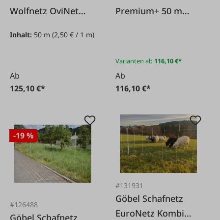
Wolfnetz OviNet
Premium+ 50 m
Maxi
Doppelspitze
Inhalt:
50 m
(2,50 € / 1 m)
Varianten ab
116,10 €*
Ab
Ab
125,10 €*
116,10 €*
-19 %
#131931
Göbel Schafnetz
#126488
EuroNetz Kombi
Göbel Schafnetz