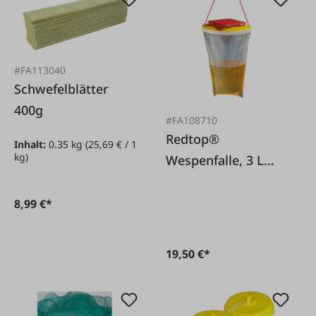
#FA113040
Schwefelblätter
400g
#FA108710
Redtop®
Inhalt:
0.35 kg
(25,69 € / 1
kg)
Wespenfalle, 3 L
Einweg
8,99 €*
19,50 €*