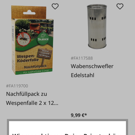
#FA117588
Wabenschwefler
Edelstahl
#FA119700
Nachfüllpack zu
Wespenfalle 2 x 125
ml
9,99 €*