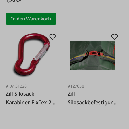
1,70 €*
In den Warenkorb
#FA131228
#127058
Zill Silosack-
Zill
Karabiner FixTex 25
Silosackbefestigung
St.
quick´n Fix