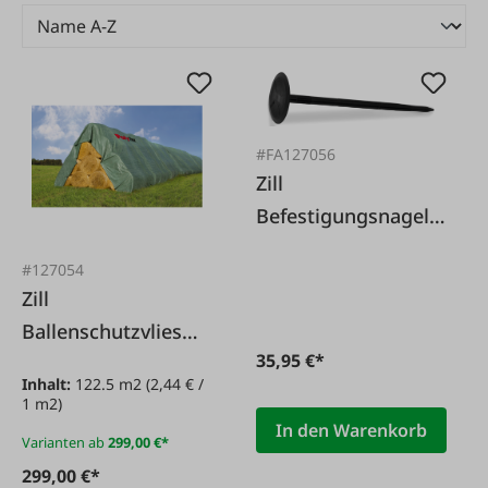
#FA127056
Zill
Befestigungsnagel
Kunststoff 12 Stück
#127054
Zill
Ballenschutzvlies
35,95 €*
PolyTex
Inhalt:
122.5 m2
(2,44 € /
1 m2)
In den Warenkorb
Varianten ab
299,00 €*
299,00 €*