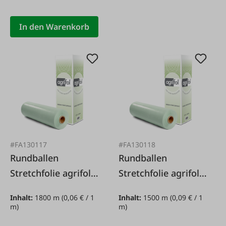
In den Warenkorb
#FA130117
#FA130118
Rundballen
Rundballen
Stretchfolie agrifol
Stretchfolie agrifol
0,5 x 1.800 m
0,75 x 1.500 m
Inhalt:
1800 m
(0,06 € / 1
Inhalt:
1500 m
(0,09 € / 1
regeneratfrei
regeneratfrei
m)
m)