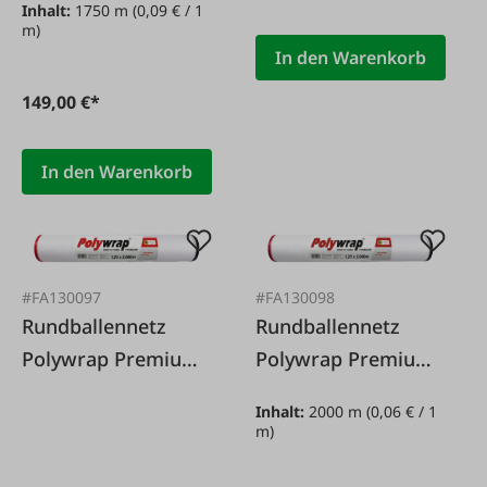
Inhalt:
1750 m
(0,09 € / 1
x 1.750 m 7-lagig
m)
In den Warenkorb
149,00 €*
In den Warenkorb
#FA130097
#FA130098
Rundballennetz
Rundballennetz
Polywrap Premium
Polywrap Premium
1,23 x 3.000 m
1,25 x 2.000 m
Inhalt:
2000 m
(0,06 € / 1
m)