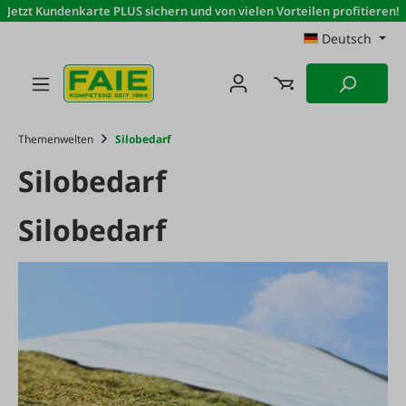
Jetzt Kundenkarte PLUS sichern und von vielen Vorteilen profitieren!
Zum Hauptinhalt springen
Deutsch
Themenwelten
Silobedarf
Silobedarf
Silobedarf