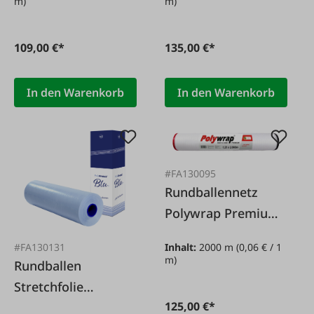
m)
m)
109,00 €*
135,00 €*
In den Warenkorb
In den Warenkorb
#FA130095
Rundballennetz
Polywrap Premium
1,23 x 2.000 m
Inhalt:
2000 m
(0,06 € / 1
#FA130131
m)
Rundballen
Stretchfolie
125,00 €*
Polystretch blu 0,75