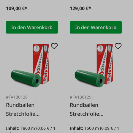
109,00 €*
129,00 €*
In den Warenkorb
In den Warenkorb
#FA130128
#FA130129
Rundballen
Rundballen
Stretchfolie
Stretchfolie
Polystretch 0,5 x
Polystretch 0,75 x
Inhalt:
1800 m
(0,06 € / 1
Inhalt:
1500 m
(0,09 € / 1
1.800 m 5-lagig
1.500 m 5-lagig