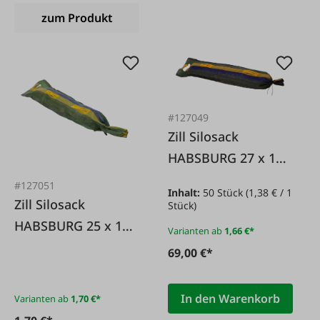
zum Produkt
#127049
Zill Silosack
HABSBURG 27 x 120
cm mit Zugband
#127051
Inhalt:
50 Stück
(1,38 € / 1
Zill Silosack
Stück)
HABSBURG 25 x 100
Varianten ab
1,66 €*
cm mit Zugband
69,00 €*
In den Warenkorb
Varianten ab
1,70 €*