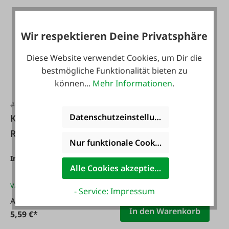
Wir respektieren Deine Privatsphäre
Diese Website verwendet Cookies, um Dir die
bestmögliche Funktionalität bieten zu
#132824
können...
Mehr Informationen
.
Zill Silofolie agrifol
#63149
weiß
Datenschutzeinstellungen
KERBL Silo-
Reparaturklebeband
Inhalt:
450 m2
(0,50 € / 1
Nur funktionale Cookies akzeptieren
m2)
Silo Top
Inhalt:
10 m
(0,56 € / 1 m)
Varianten ab
122,50 €*
Alle Cookies akzeptieren
225,00 €*
Varianten ab
5,59 €*
- Service: Impressum
Ab
In den Warenkorb
5,59 €*