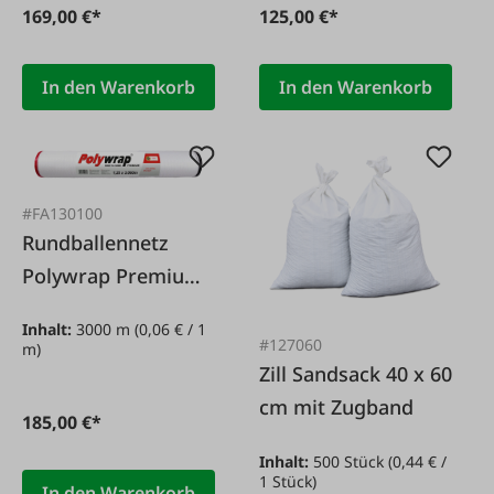
169,00 €*
125,00 €*
In den Warenkorb
In den Warenkorb
#FA130100
Rundballennetz
Polywrap Premium
1,25 x 3.000 m
Inhalt:
3000 m
(0,06 € / 1
#127060
m)
Zill Sandsack 40 x 60
cm mit Zugband
185,00 €*
Inhalt:
500 Stück
(0,44 € /
1 Stück)
In den Warenkorb