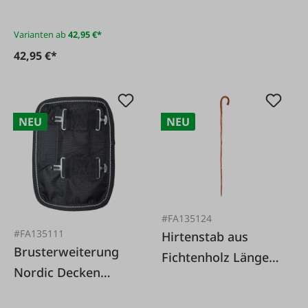
Varianten ab
42,95 €*
42,95 €*
NEU
NEU
#FA135124
#FA135111
Hirtenstab aus
Brusterweiterung
Fichtenholz Länge
Nordic Decken
165 cm
Schwarz, Unisize