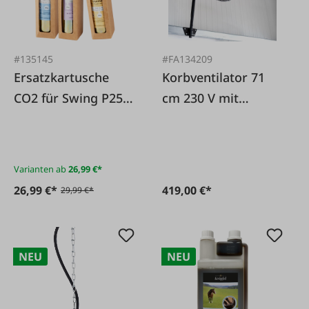
#135145
#FA134209
Ersatzkartusche
Korbventilator 71
CO2 für Swing P25
cm 230 V mit
AIR
Fernbedienung
Varianten ab
26,99 €*
26,99 €*
419,00 €*
29,99 €*
NEU
NEU