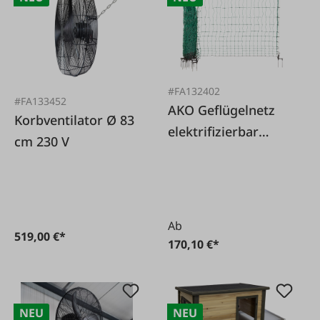
#FA132402
#FA133452
AKO Geflügelnetz
Korbventilator Ø 83
elektrifizierbar
cm 230 V
extra hoch 170 cm
25 m lang
Ab
519,00 €*
170,10 €*
NEU
NEU