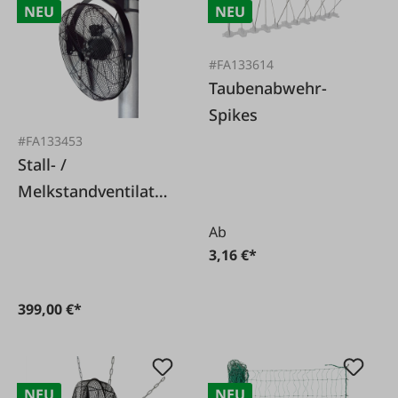
NEU
NEU
#FA133614
Taubenabwehr-
Spikes
#FA133453
Stall- /
Melkstandventilator
69 cm 230 V
Ab
3,16 €*
399,00 €*
NEU
NEU