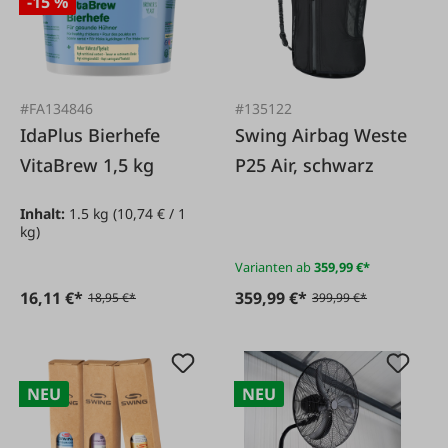
-15 %
#FA134846
#135122
IdaPlus Bierhefe
Swing Airbag Weste
VitaBrew 1,5 kg
P25 Air, schwarz
Inhalt:
1.5 kg
(10,74 € / 1
kg)
Varianten ab
359,99 €*
16,11 €*
359,99 €*
18,95 €*
399,99 €*
NEU
NEU