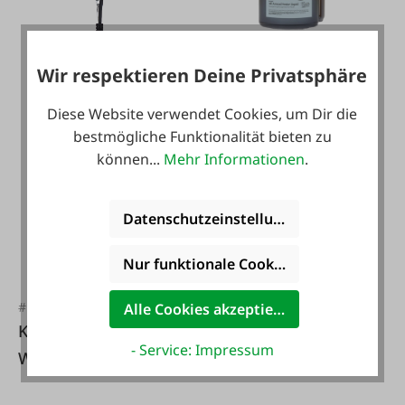
#FA135209
Wir respektieren Deine Privatsphäre
All Around Senior
Liquid 1 Liter
Diese Website verwendet Cookies, um Dir die
bestmögliche Funktionalität bieten zu
können...
Mehr Informationen
.
Datenschutzeinstellungen
47,99 €*
Nur funktionale Cookies akzeptieren
#132917
Alle Cookies akzeptieren
KERBL Infrarot-
- Service: Impressum
Wärmestrahlgerät
Splash IPX7