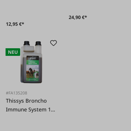
24,90 €*
12,95 €*
NEU
#FA135208
Thissys Broncho
Immune System 1
Liter