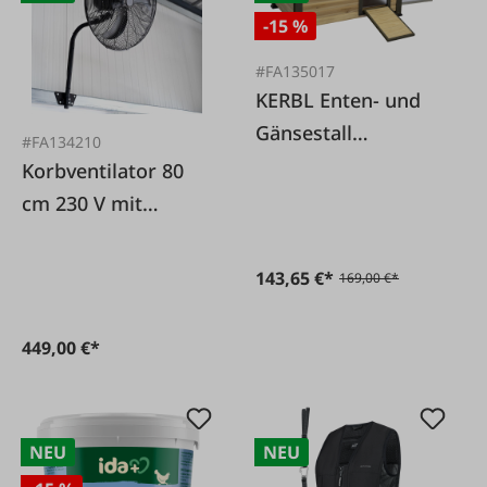
-15 %
#FA135017
KERBL Enten- und
Gänsestall
#FA134210
DuckTown XL
Korbventilator 80
cm 230 V mit
Fernbedienung
143,65 €*
169,00 €*
449,00 €*
NEU
NEU