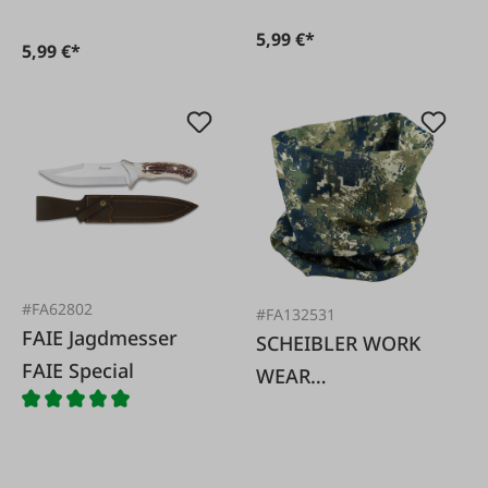
5,99 €*
5,99 €*
#FA62802
#FA132531
FAIE Jagdmesser
SCHEIBLER WORK
FAIE Special
WEAR
Multifunktionstuch
Camo oliv
Einheitsgröße