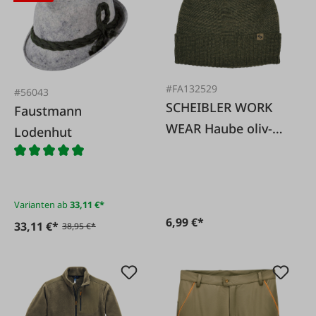
#FA132529
#56043
SCHEIBLER WORK
Faustmann
WEAR Haube oliv-
Lodenhut
meliert
Einheitsgröße
Varianten ab
33,11 €*
6,99 €*
33,11 €*
38,95 €*