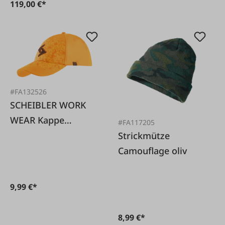
119,00 €*
#FA132526
SCHEIBLER WORK
WEAR Kappe
#FA117205
Jagdcap orange
Strickmütze
Einheitsgröße
Camouflage oliv
9,99 €*
8,99 €*