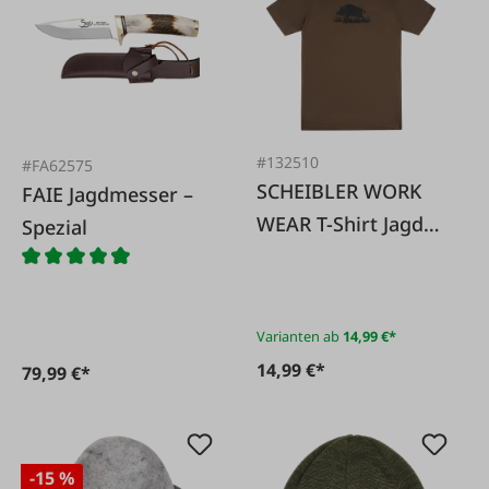
#132510
#FA62575
SCHEIBLER WORK
FAIE Jagdmesser –
WEAR T-Shirt Jagd
Spezial
Wildschwein braun
Varianten ab
14,99 €*
14,99 €*
79,99 €*
-15 %