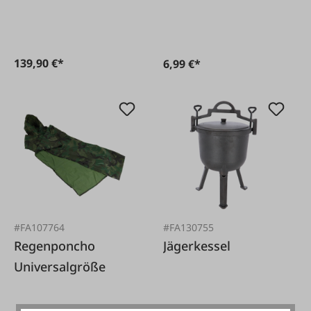
Einheitsgröße
139,90 €*
6,99 €*
#FA107764
#FA130755
Regenponcho
Jägerkessel
Universalgröße