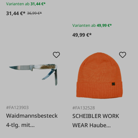
Wellerbach oliv
Varianten ab
31,44 €*
31,44 €*
36,99 €*
Varianten ab
49,99 €*
49,99 €*
#FA123903
#FA132528
Waidmannsbesteck
SCHEIBLER WORK
4-tlg. mit
WEAR Haube
Hirschhorngriff
orange-meliert