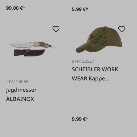
99,00 €*
5,99 €*
#FA132527
SCHEIBLER WORK
WEAR Kappe
#FA124055
Jagdcap oliv
Jagdmesser
Einheitsgröße
ALBAINOX
9,99 €*