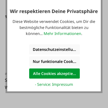
Wir respektieren Deine Privatsphäre
15,99 €*
89,90 €*
Diese Website verwendet Cookies, um Dir die
bestmögliche Funktionalität bieten zu
können...
Mehr Informationen
.
Datenschutzeinstellungen
Nur funktionale Cookies akzeptieren
#FA132530
Alle Cookies akzeptieren
#FA68627
SCHEIBLER WORK
Schlüsselanhänger
- Service: Impressum
WEAR
Wildschwein
Multifunktionstuch
Camo orange
Einheitsgröße