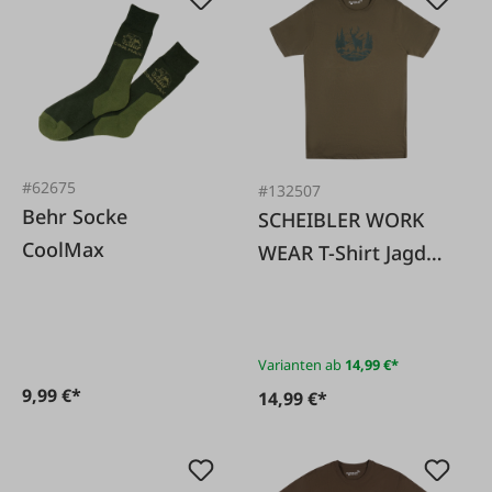
#62675
#132507
Behr Socke
SCHEIBLER WORK
CoolMax
WEAR T-Shirt Jagd
Hirschmotiv
dunkeloliv
Varianten ab
14,99 €*
9,99 €*
14,99 €*