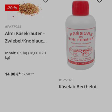
-20 %
#FA37944
Almi Käsekräuter -
Zwiebel/Knoblauch
Mischung
Inhalt:
0.5 kg
(28,00 € / 1
kg)
14,00 €*
17,50 €*
#125161
Käselab Berthelot