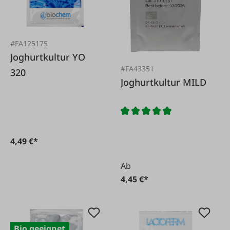
#FA125175
Joghurtkultur YO
#FA43351
320
Joghurtkultur MILD
4,49 €*
Ab
4,45 €*
Bio geeignet