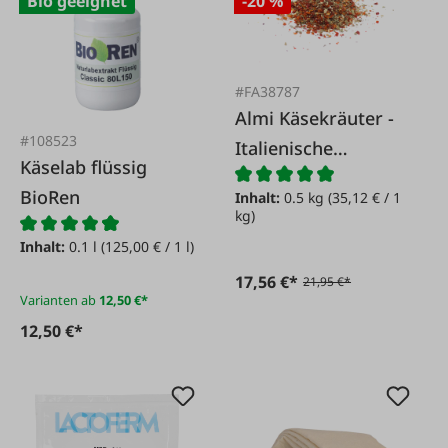
Bio geeignet
-20 %
#FA38787
Almi Käsekräuter -
#108523
Italienische
Käselab flüssig
Mischung
BioRen
Inhalt:
0.5 kg
(35,12 € / 1
kg)
Inhalt:
0.1 l
(125,00 € / 1 l)
17,56 €*
21,95 €*
Varianten ab
12,50 €*
12,50 €*