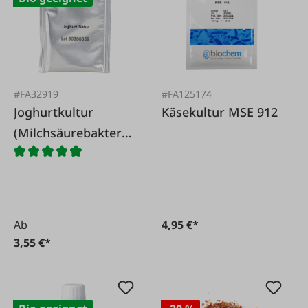
#FA32919
#FA125174
Joghurtkultur
Käsekultur MSE 912
(Milchsäurebakterie
n)
Ab
4,95 €*
3,55 €*