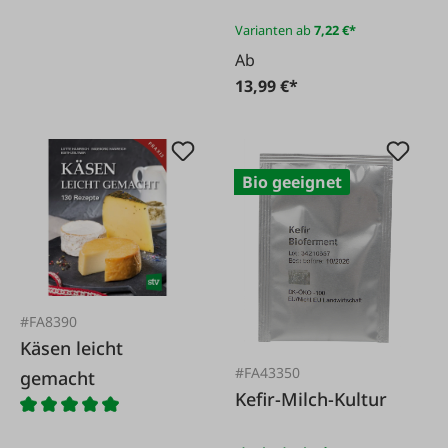
Varianten ab
7,22 €*
Ab
13,99 €*
Bio geeignet
#FA8390
Käsen leicht
#FA43350
gemacht
Kefir-Milch-Kultur