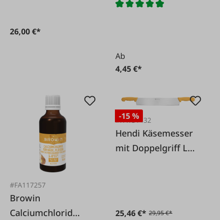
26,00 €*
Ab
4,45 €*
-15 %
#FA131432
Hendi Käsemesser
mit Doppelgriff L
655 mm
#FA117257
Browin
Calciumchlorid
25,46 €*
29,95 €*