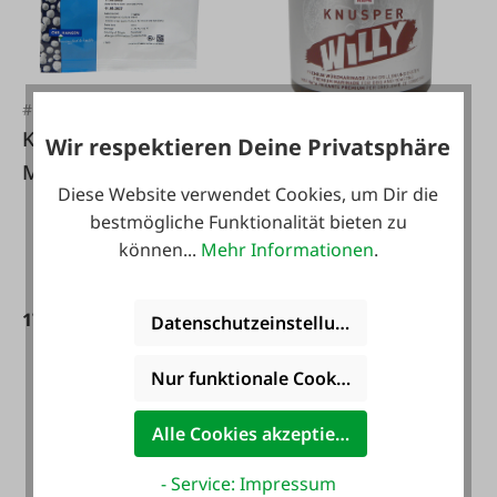
#FA131862
Käsekultur
Wir respektieren Deine Privatsphäre
#FA134121
Mozzarella
Raps Knusper Willy
Diese Website verwendet Cookies, um Dir die
bestmögliche Funktionalität bieten zu
können...
Mehr Informationen
.
Inhalt:
0.5 kg
(33,00 € / 1
kg)
17,95 €*
Datenschutzeinstellungen
16,50 €*
Nur funktionale Cookies akzeptieren
Alle Cookies akzeptieren
- Service: Impressum