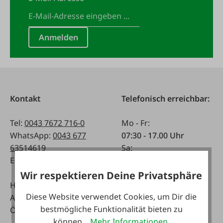
Anmelden
Kontakt
Telefonisch erreichbar:
Tel:
0043 7672 716-0
Mo - Fr:
WhatsApp:
0043 677
07:30 - 17.00 Uhr
63514619
Sa:
E-Mail:
info@faie.at
08:00 - 12:00 Uhr
Wir respektieren Deine Privatsphäre
Handelsstraße 9
Fachmarkt
Diese Website verwendet Cookies, um Dir die
A-4844 Regau
Mo - Fr:
bestmögliche Funktionalität bieten zu
Österreich
08:00 - 17:00 Uhr
können...
Mehr Informationen
.
Sa: