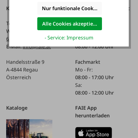
Kontakt
Telefonisch erreichbar:
Nur funktionale Cookies akzeptieren
Tel:
0043 7672 716-0
Mo - Fr:
Alle Cookies akzeptieren
WhatsApp:
0043 677
07:30 - 17.00 Uhr
- Service: Impressum
63514619
Sa:
E-Mail:
info@faie.at
08:00 - 12:00 Uhr
Handelsstraße 9
Fachmarkt
A-4844 Regau
Mo - Fr:
Österreich
08:00 - 17:00 Uhr
Sa:
08:00 - 12:00 Uhr
Kataloge
FAIE App
herunterladen