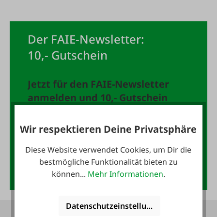
Der FAIE-Newsletter:
10,- Gutschein
Jetzt für den FAIE-Newsletter
anmelden und 10,- Gutschein
sichern!
Wir respektieren Deine Privatsphäre
E-Mail-Adresse
*
Diese Website verwendet Cookies, um Dir die
bestmögliche Funktionalität bieten zu
Anmelden
können...
Mehr Informationen
.
Datenschutzeinstellungen