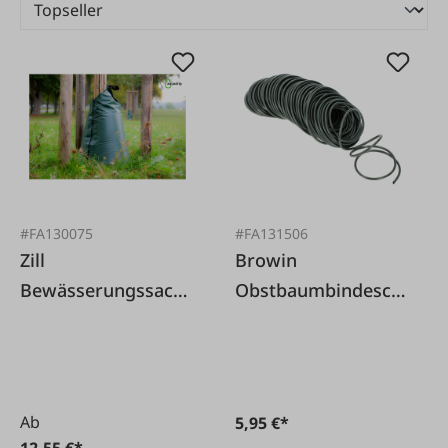
#FA130075
#FA131506
Zill
Browin
Bewässerungssack
Obstbaumbindeschl
aquadrip
auch 25 m
Ab
5,95 €*
12,55 €*