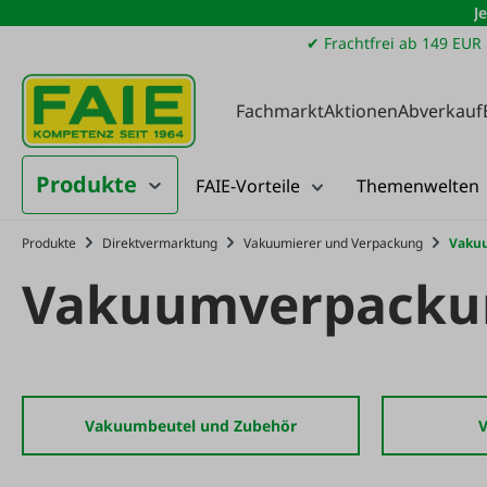
J
m Hauptinhalt springen
Zur Suche springen
Zur Hauptnavigation springen
✔ Frachtfrei ab 149 EUR
Fachmarkt
Aktionen
Abverkauf
Produkte
FAIE-Vorteile
Themenwelten
Produkte
Direktvermarktung
Vakuumierer und Verpackung
Vaku
Vakuumverpacku
Vakuumbeutel und Zubehör