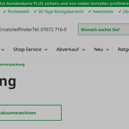
etzt Kundenkarte PLUS sichern und von vielen Vorteilen profitiere
✔ Punktewelt
✔ 30 Tage Rückgaberecht
✔ Newsletter
✔ Übe
Ersatzteilfinder
Tel: 07672 716-0
Shop-Service
Abverkauf
Neu
Ratg
umverpackung
ng
Vakuummaschinen