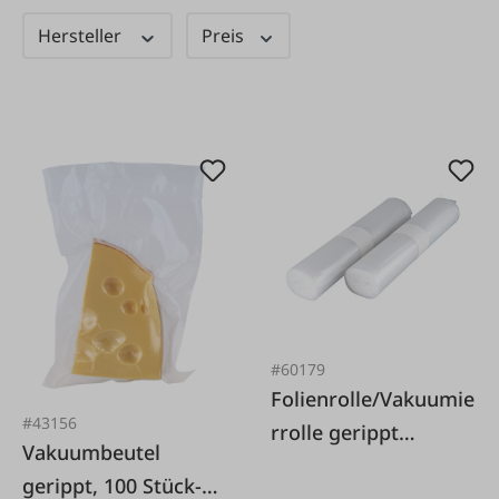
Hersteller
Preis
#60179
Folienrolle/Vakuumie
#43156
rrolle gerippt
Vakuumbeutel
(Doppelpack 2
gerippt, 100 Stück-
Rollen)