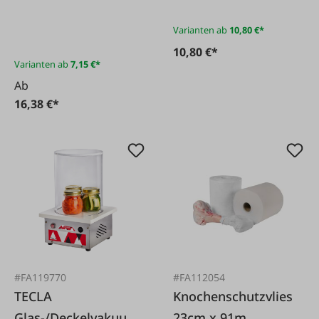
Packung
Varianten ab
10,80 €*
10,80 €*
Varianten ab
7,15 €*
Ab
16,38 €*
#FA119770
#FA112054
TECLA
Knochenschutzvlies
Glas-/Deckelvakuumi
23cm x 91m