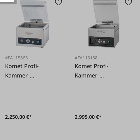
#FA115863
#FA113188
Komet Profi-
Komet Profi-
Kammer-
Kammer-
Vakuumverpackungs
Vakuumverpackungs
maschine Evolution
maschine Vacuboy
2.250,00 €*
2.995,00 €*