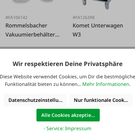
#FA106142
#FA126398
Rommelsbacher
Komet Unterwagen
Vakuumierbehälter-
W3
Set rund Family
Wir respektieren Deine Privatsphäre
64,95 €*
999,00 €*
Diese Website verwendet Cookies, um Dir die bestmöglich
Funktionalität bieten zu können...
Mehr Informationen
.
Datenschutzeinstellungen
Nur funktionale Cookies 
Alle Cookies akzeptieren
- Service: Impressum