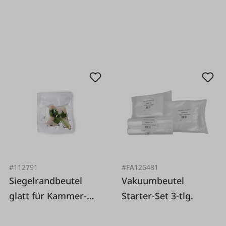
#112791
#FA126481
Siegelrandbeutel
Vakuumbeutel
glatt für Kammer-
Starter-Set 3-tlg.
Vakuumierer, 100
Stück Packung