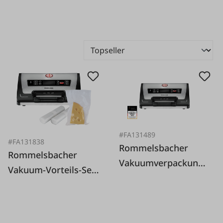
#FA131489
#FA131838
Rommelsbacher
Rommelsbacher
Vakuumverpackungs
Vakuum-Vorteils-Set
maschine VAC 585
VAC585 Zoll