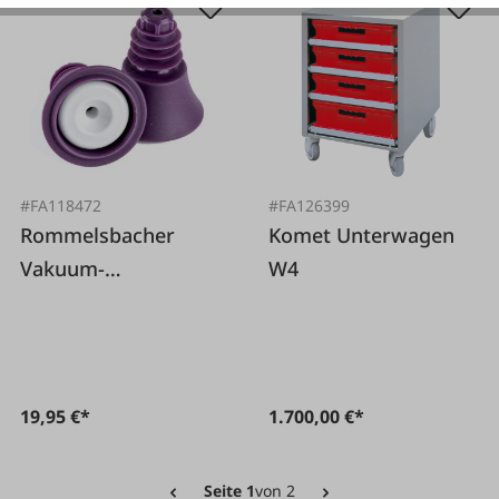
#FA118472
#FA126399
Rommelsbacher
Komet Unterwagen
Vakuum-
W4
Flaschenverschluss,
2er Set
19,95 €*
1.700,00 €*
Seite 1
von 2