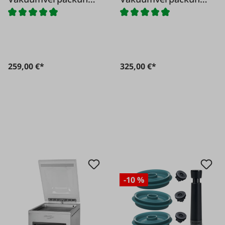
maschine Jolly
maschine Jollysteel
259,00 €*
325,00 €*
-10 %