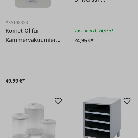
Vakuumierdeckel
#FA132338
Komet Öl für
Varianten ab
24,95 €*
Kammervakuumierer
24,95 €*
1 l
49,99 €*