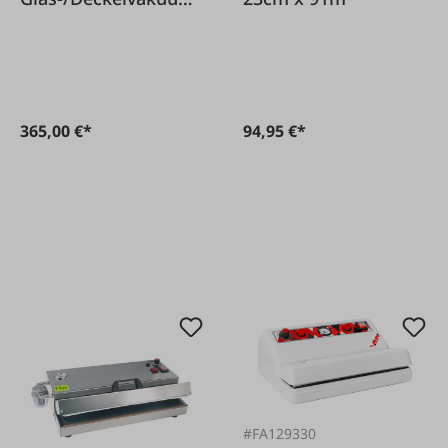
erer LID
365,00 €*
94,95 €*
#FA129330