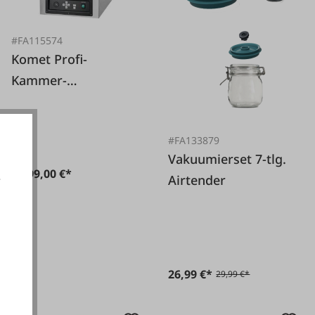
#FA115574
Komet Profi-
Kammer-
Vakuumverpackungs
maschine Komet
#FA133879
PlusVac20
Vakuumierset 7-tlg.
3.999,00 €*
e
Airtender
akzeptieren
26,99 €*
29,99 €*