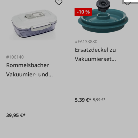
-10 %
#FA133880
Ersatzdeckel zu
#106140
Vakuumierset
Rommelsbacher
Airtender
Vakuumier- und
Aufbewahrungsbehäl
ter rechteckig
5,39 €*
5,99 €*
39,95 €*