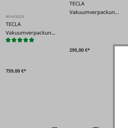
TECLA
Vakuumverpackungs
#FA43424
maschine Jolly Pro
TECLA
Vakuumverpackungs
maschine Vac 13
295,00 €*
759,00 €*