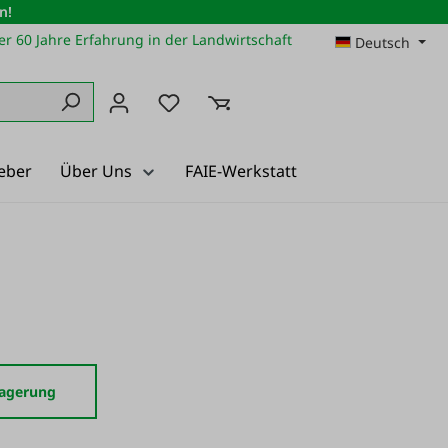
n!
r 60 Jahre Erfahrung in der Landwirtschaft
Deutsch
Du hast 0 Produkte auf dem Merkz
eber
Über Uns
FAIE-Werkstatt
Lagerung