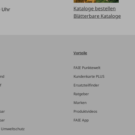
Kataloge bestellen
0 Uhr
Blätterbare Kataloge
Vorteile
FAIE Punktewelt
and
Kundenkarte PLUS
f
Ersatzteilfinder
Ratgeber
Marken
bar
Produktvideos
bar
FAIE App
& Umweltschutz