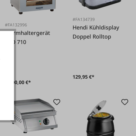
#FA134739
#FA132996
Hendi Kühldisplay
Warmhaltergerät
Doppel Rolltop
ECO 710
e
129,95 €*
3.500,00 €*
akzeptieren