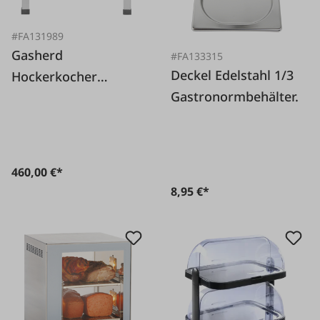
#FA131989
Gasherd
#FA133315
Deckel Edelstahl 1/3
Hockerkocher
Gastronormbehälter.
Kitchen Line XL 10,8
kW
460,00 €*
8,95 €*