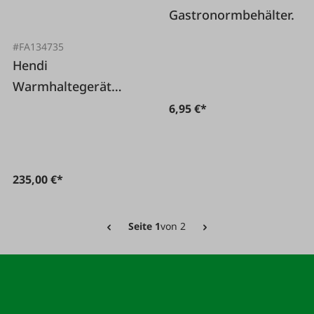
Gastronormbehälter.
#FA134735
Hendi
Warmhaltegerät
elektrisch
6,95 €*
235,00 €*
Seite 1
von 2