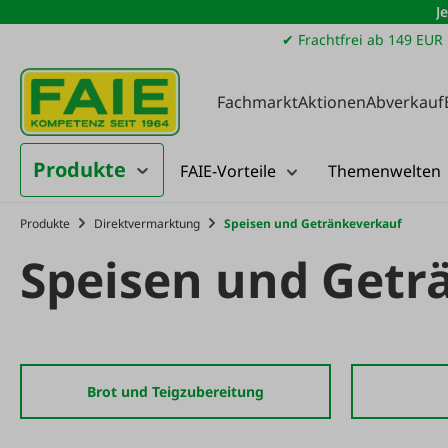
J
m Hauptinhalt springen
Zur Suche springen
Zur Hauptnavigation springen
✔ Frachtfrei ab 149 EUR
Fachmarkt
Aktionen
Abverkauf
Produkte
FAIE-Vorteile
Themenwelten
Produkte
Direktvermarktung
Speisen und Getränkeverkauf
Speisen und Getr
Brot und Teigzubereitung