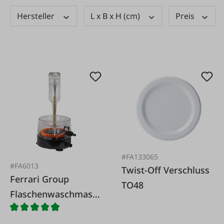
Hersteller
L x B x H (cm)
Preis
#FA133065
#FA6013
Twist-Off Verschluss
Ferrari Group
TO48
Flaschenwaschmasc
hine