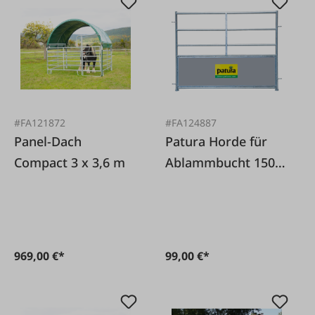
#FA121872
#FA124887
Panel-Dach
Patura Horde für
Compact 3 x 3,6 m
Ablammbucht 150
cm
969,00 €*
99,00 €*