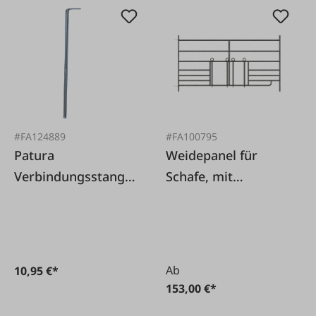
#FA124889
#FA100795
Patura
Weidepanel für
Verbindungsstange
Schafe, mit
zum Ablamm-
Lämmerschlupf
Horden
Ab
10,95 €*
153,00 €*