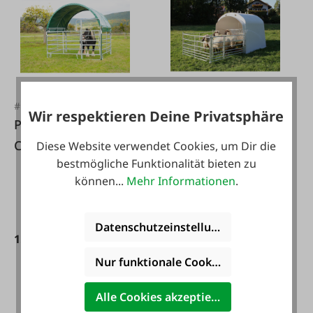
#FA121873
#FA131193
Wir respektieren Deine Privatsphäre
Patura Panel-Dach
KERBL
Compact 6x3,6 m
Großraumhütte mit
Diese Website verwendet Cookies, um Dir die
bestmögliche Funktionalität bieten zu
Anschlussset
können...
Mehr Informationen
.
Datenschutzeinstellungen
1.850,00 €*
1.699,00 €*
Nur funktionale Cookies akzeptieren
Alle Cookies akzeptieren