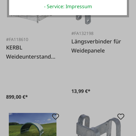
- Service: Impressum
#FA132198
#FA118610
Längsverbinder für
KERBL
Weidepanele
Weideunterstand
Komplettset für
Schafe und Ziegen
13,99 €*
899,00 €*