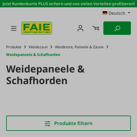
Jetzt Kundenkarte PLUS sichern und von vielen Vorteilen profitieren!
Zum Hauptinhalt springen
Deutsch
Produkte
Weidezaun
Weidetore, Paneele & Zäune
Weidepaneele & Schafhorden
Weidepaneele &
Schafhorden
Produkte filtern