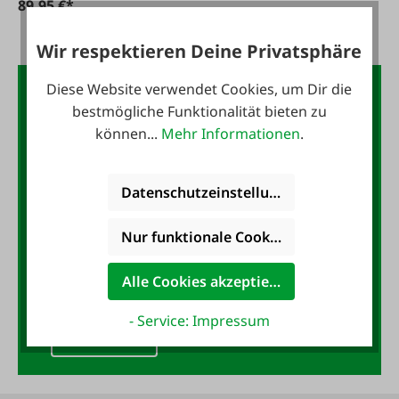
89,95 €*
Wir respektieren Deine Privatsphäre
Diese Website verwendet Cookies, um Dir die
Der FAIE-Newsletter:
bestmögliche Funktionalität bieten zu
10,- Gutschein
können...
Mehr Informationen
.
Jetzt für den FAIE-Newsletter
Datenschutzeinstellungen
anmelden und 10,- Gutschein
sichern!
Nur funktionale Cookies akzeptieren
E-Mail-Adresse
*
Alle Cookies akzeptieren
- Service: Impressum
Anmelden