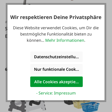
#FA123539
Bodenwischtuch
Wir respektieren Deine Privatsphäre
#FA116795
Baumwolle Öko
Diese Website verwendet Cookies, um Dir die
Schuhlöffelset
50x60 cm
bestmögliche Funktionalität bieten zu
Edelstahl
können...
Mehr Informationen
.
Datenschutzeinstellungen
4,99 €*
6,99 €*
Nur funktionale Cookies akzeptieren
Alle Cookies akzeptieren
- Service: Impressum