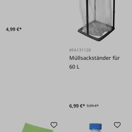
4,99 €*
#FA131128
Müllsackständer für
60 L
6,99 €*
9,99 €*