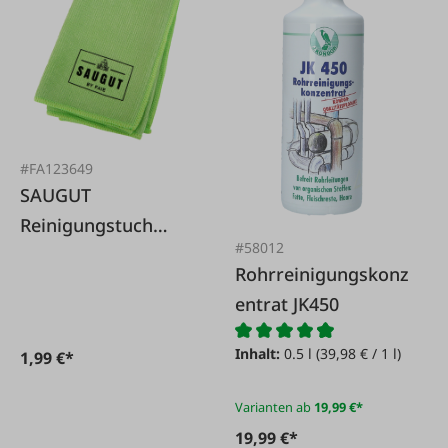
#FA123649
SAUGUT
Reinigungstuch
#58012
38x38cm
Rohrreinigungskonz
entrat JK450
Inhalt:
0.5 l
(39,98 € / 1 l)
1,99 €*
Varianten ab
19,99 €*
19,99 €*