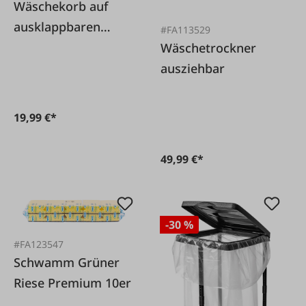
Wäschekorb auf
ausklappbaren
#FA113529
Beinen
Wäschetrockner
ausziehbar
19,99 €*
49,99 €*
-30 %
#FA123547
Schwamm Grüner
Riese Premium 10er