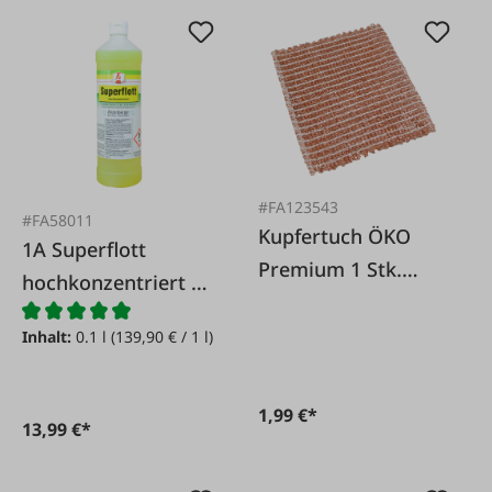
#FA123543
#FA58011
Kupfertuch ÖKO
1A Superflott
Premium 1 Stk.
hochkonzentriert 1
16x16cm
Liter
Inhalt:
0.1 l
(139,90 € / 1 l)
1,99 €*
13,99 €*