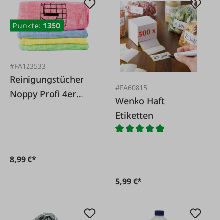
Punkte:
1350
#FA123533
Reinigungstücher
#FA60815
Noppy Profi 4er
Wenko Haft
Pkg. 40x40cm
Etiketten
8,99 €*
5,99 €*