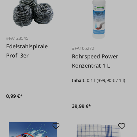
#FA123545
Edelstahlspirale
#FA106272
Profi 3er
Rohrspeed Power
Konzentrat 1 L
Inhalt:
0.1 l
(399,90 € / 1 l)
0,99 €*
39,99 €*