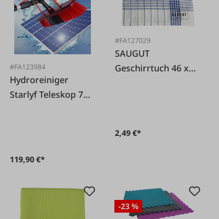
#FA127029
SAUGUT
#FA123984
Geschirrtuch 46 x
Hydroreiniger
68 cm
Starlyf Teleskop 7
Meter
2,49 €*
119,90 €*
-23 %