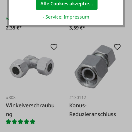
Alle Cookies akzeptieren
- Service: Impressum
Varianten ab
2,16 €*
Varianten ab
2,99 €*
2,35 €*
3,59 €*
#808
#130112
Winkelverschraubu
Konus-
ng
Reduzieranschluss