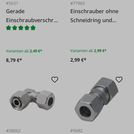
#5631
#77965
Gerade
Einschrauber ohne
Einschraubverschra
Schneidring und
ubung, Withworth -
Überwurfmutter,
Rohrgewinde
BSP
Einschraubgewinde
Varianten ab
2,99 €*
Varianten ab
2,49 €*
und Weichdichtung
2,99 €*
8,79 €*
#28062
#5682