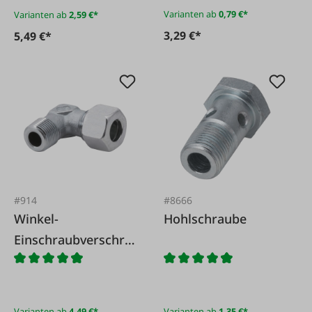
Varianten ab
0,79 €*
Varianten ab
2,59 €*
3,29 €*
5,49 €*
#914
#8666
Winkel-
Hohlschraube
Einschraubverschra
ubung, Withworth-
Rohrgewinde
Varianten ab
4,49 €*
Varianten ab
1,35 €*