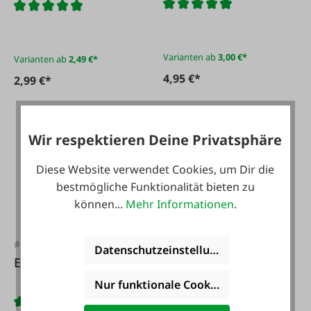
Varianten ab
3,00 €*
Varianten ab
2,49 €*
4,95 €*
2,99 €*
Wir respektieren Deine Privatsphäre
Diese Website verwendet Cookies, um Dir die
bestmögliche Funktionalität bieten zu
können...
Mehr Informationen
.
#28626
#24252
Datenschutzeinstellungen
Einfachrohrschelle
Gerade Reduzierung
Nur funktionale Cookies akzeptieren