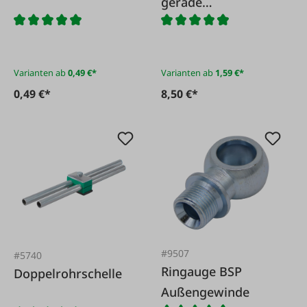
gerade
BSP(Whitworth
Rohrgewinde) mit
60° Innenkonus
Varianten ab
0,49 €*
Varianten ab
1,59 €*
0,49 €*
8,50 €*
#9507
#5740
Ringauge BSP
Doppelrohrschelle
Außengewinde