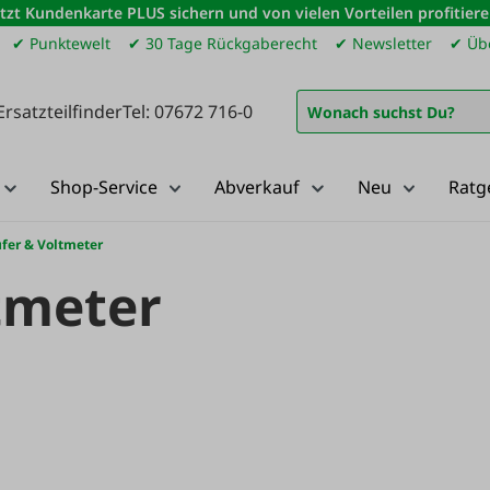
etzt Kundenkarte PLUS sichern und von vielen Vorteilen profitiere
✔ Punktewelt
✔ 30 Tage Rückgaberecht
✔ Newsletter
✔ Übe
Ersatzteilfinder
Tel: 07672 716-0
Shop-Service
Abverkauf
Neu
Ratg
fer & Voltmeter
tmeter