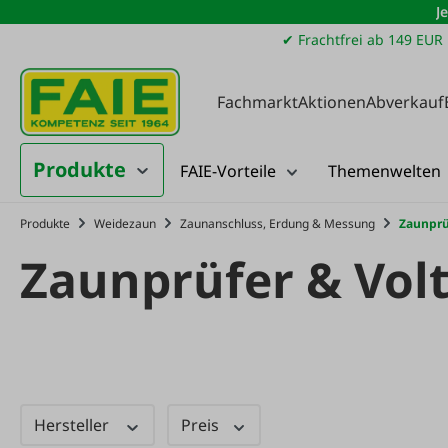
J
m Hauptinhalt springen
Zur Suche springen
Zur Hauptnavigation springen
✔ Frachtfrei ab 149 EUR
Fachmarkt
Aktionen
Abverkauf
Produkte
FAIE-Vorteile
Themenwelten
Produkte
Weidezaun
Zaunanschluss, Erdung & Messung
Zaunprü
Zaunprüfer & Vol
Hersteller
Preis