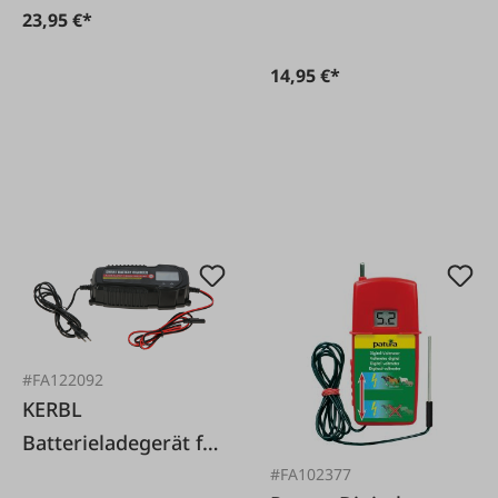
23,95 €*
14,95 €*
#FA122092
KERBL
Batterieladegerät für
AGM-Akkus
#FA102377