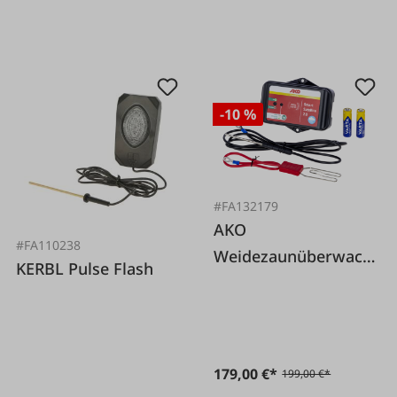
-10 %
#FA132179
AKO
#FA110238
Weidezaunüberwach
KERBL Pulse Flash
ung SMART-Satellite
2.0
179,00 €*
199,00 €*