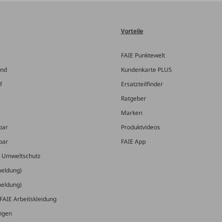
Vorteile
FAIE Punktewelt
and
Kundenkarte PLUS
f
Ersatzteilfinder
Ratgeber
Marken
bar
Produktvideos
bar
FAIE App
& Umweltschutz
meldung)
meldung)
FAIE Arbeitskleidung
ungen