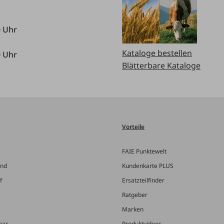
0 Uhr
Kataloge bestellen
0 Uhr
Blätterbare Kataloge
Vorteile
FAIE Punktewelt
and
Kundenkarte PLUS
f
Ersatzteilfinder
Ratgeber
Marken
bar
Produktvideos