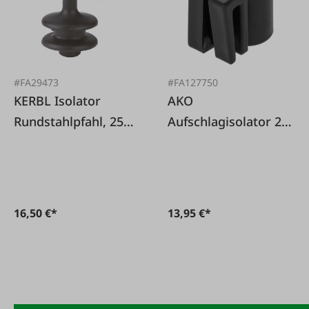
#FA29473
#FA127750
KERBL Isolator
AKO
Rundstahlpfahl, 25
Aufschlagisolator 25
Stk.
St.
16,50 €*
13,95 €*