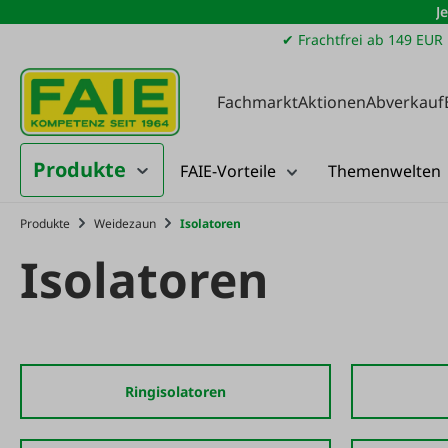
J
m Hauptinhalt springen
Zur Suche springen
Zur Hauptnavigation springen
✔ Frachtfrei ab 149 EUR
Fachmarkt
Aktionen
Abverkauf
Produkte
FAIE-Vorteile
Themenwelten
Produkte
Weidezaun
Isolatoren
Isolatoren
Ringisolatoren