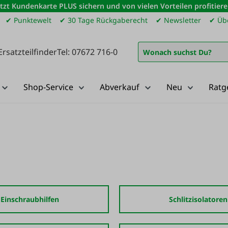
etzt Kundenkarte PLUS sichern und von vielen Vorteilen profitiere
✔ Punktewelt
✔ 30 Tage Rückgaberecht
✔ Newsletter
✔ Übe
Ersatzteilfinder
Tel: 07672 716-0
Shop-Service
Abverkauf
Neu
Ratg
Einschraubhilfen
Schlitzisolatoren