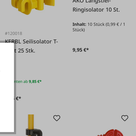
AKO Langstiel-
Ringisolator 10 St.
Inhalt:
10 Stück
(0,99 € / 1
Stück)
#120018
KERBL Seilisolator T-
9,95 €*
Post 25 Stk.
e
Varianten ab
9,85 €*
Ab
akzeptieren
9,85 €*