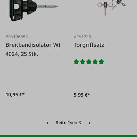
#FA106652
#FA1226
Breitbandisolator WI
Torgriffsatz
4024, 25 Stk.
10,95 €*
5,95 €*
Seite 1
von 3