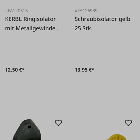
#FA120515
#FA126989
KERBL Ringisolator
Schraubisolator gelb
mit Metallgewinde
25 Stk.
25 Stk.
12,50 €*
13,95 €*