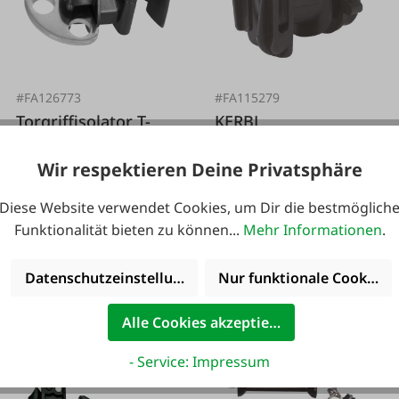
#FA126773
#FA115279
Torgriffisolator T-
KERBL
Post schwarz 3 Stk.
Klemmisolator
Wir respektieren Deine Privatsphäre
schraubbar, 10 Stk.
Diese Website verwendet Cookies, um Dir die bestmöglich
Funktionalität bieten zu können...
Mehr Informationen
.
Ab
9,50 €*
Datenschutzeinstellungen
Nur funktionale Cookies 
7,15 €*
Alle Cookies akzeptieren
- Service: Impressum