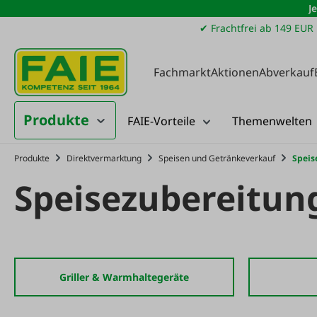
J
m Hauptinhalt springen
Zur Suche springen
Zur Hauptnavigation springen
✔ Frachtfrei ab 149 EUR
Fachmarkt
Aktionen
Abverkauf
Produkte
FAIE-Vorteile
Themenwelten
Produkte
Direktvermarktung
Speisen und Getränkeverkauf
Speis
Speisezubereitun
Griller & Warmhaltegeräte