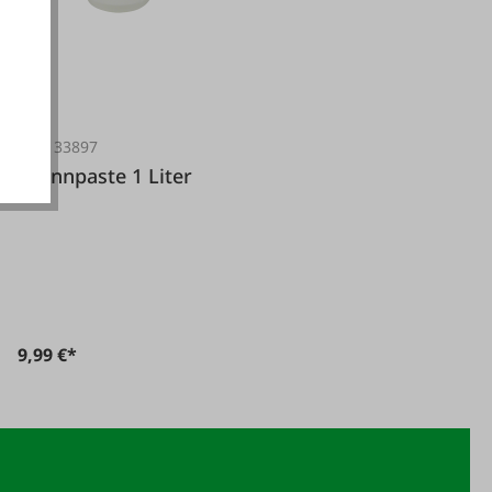
akzeptieren
#FA133897
Brennpaste 1 Liter
9,99 €*