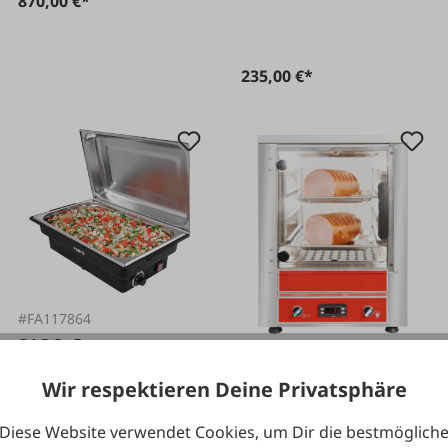
870,00 €*
235,00 €*
#FA117864
SARO Gastro
#FA132997
Products
Wir respektieren Deine Privatsphäre
Warmhaltegerät
Warmhaltegerät
Hotstar
Diese Website verwendet Cookies, um Dir die bestmöglich
„Chafing Dish“