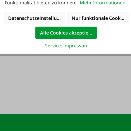
Funktionalität bieten zu können...
Mehr Informationen
.
elektrisch
139,00 €*
Datenschutzeinstellungen
Nur funktionale Cookies 
2.800,00 €*
Alle Cookies akzeptieren
- Service: Impressum