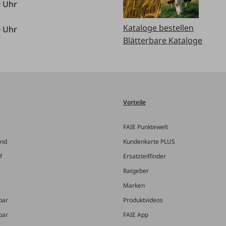
0 Uhr
Kataloge bestellen
0 Uhr
Blätterbare Kataloge
Vorteile
FAIE Punktewelt
and
Kundenkarte PLUS
f
Ersatzteilfinder
Ratgeber
Marken
bar
Produktvideos
bar
FAIE App