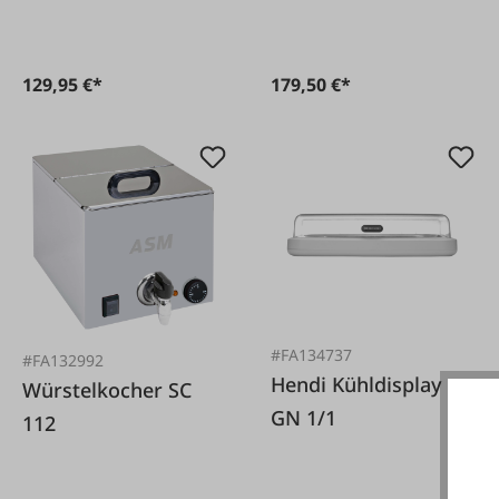
129,95 €*
179,50 €*
#FA134737
#FA132992
Hendi Kühldisplay
Würstelkocher SC
GN 1/1
112