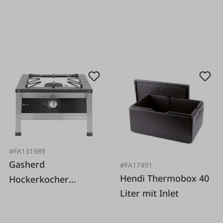
#FA131989
Gasherd
#FA17491
Hendi Thermobox 40
Hockerkocher
Liter mit Inlet
Kitchen Line XL 10,8
kW