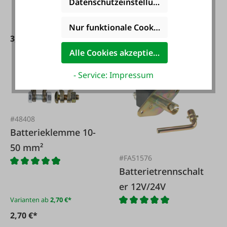
Datenschutzeinstellungen
Varianten ab
3,50 €*
Nur funktionale Cookies akzeptieren
3,45 €*
3,50 €*
Alle Cookies akzeptieren
- Service: Impressum
#48408
Batterieklemme 10-
50 mm²
#FA51576
Batterietrennschalt
er 12V/24V
Varianten ab
2,70 €*
2,70 €*