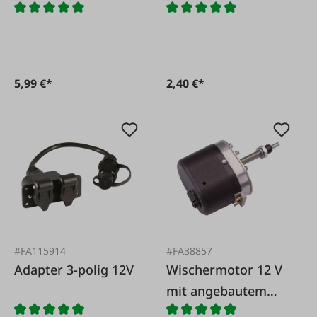
5,99 €*
2,40 €*
#FA115914
#FA38857
Adapter 3-polig 12V
Wischermotor 12 V
mit angebautem
Schalter - ohne