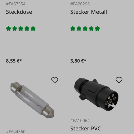
#FA57354
#FA20296
Steckdose
Stecker Metall
8,55 €*
3,80 €*
#FA10064
Stecker PVC
#FA44360