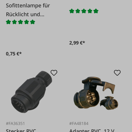
Sofittenlampe für
Rücklicht und
Kennzeichenbeleuch
tung 12 V/5 W
2,99 €*
0,75 €*
#FA36351
#FA48184
Stecker PVC
Adapter PVC, 12 V,