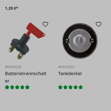
1,20 €*
#FA45528
#FA55264
Batterietrennschalt
Tankdeckel
er