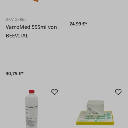
#FA123865
24,99 €*
VarroMed 555ml von
BEEVITAL
30,75 €*