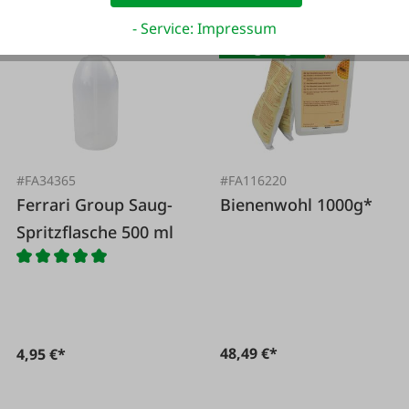
- Service: Impressum
Bio geeignet
#FA34365
#FA116220
Ferrari Group Saug-
Bienenwohl 1000g*
Spritzflasche 500 ml
48,49 €*
4,95 €*