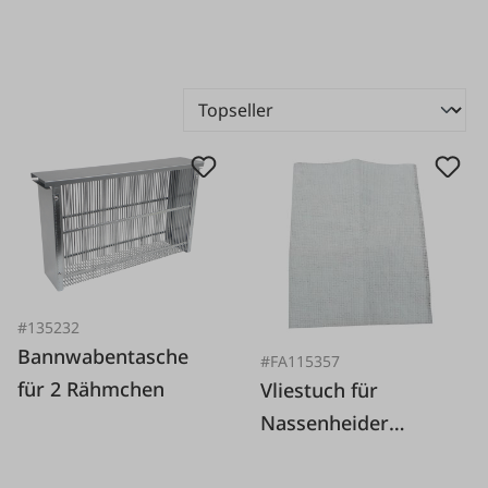
#135232
Bannwabentasche
#FA115357
für 2 Rähmchen
Vliestuch für
Nassenheider
Professional