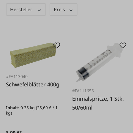
Hersteller
Preis
#FA113040
Schwefelblätter 400g
#FA111656
Einmalspritze, 1 Stk.
50/60ml
Inhalt:
0.35 kg
(25,69 € / 1
kg)
8,99 €*