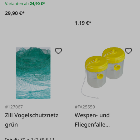
Varianten ab
24,90 €*
29,90 €*
1,19 €*
#127067
#FA25559
Zill Vogelschutznetz
Wespen- und
grün
Fliegenfalle
Universal, 2 Stk.
Inhalt:
80 m2
(0,59 € / 1