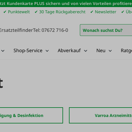
etzt Kundenkarte PLUS sichern und von vielen Vorteilen profitiere
✔ Punktewelt
✔ 30 Tage Rückgaberecht
✔ Newsletter
✔ Übe
Ersatzteilfinder
Tel: 07672 716-0
Shop-Service
Abverkauf
Neu
Ratg
t
igung & Desinfektion
Varroa Arzneimitt