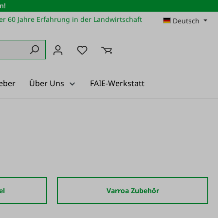
n!
r 60 Jahre Erfahrung in der Landwirtschaft
Deutsch
Du hast 0 Produkte auf dem Merkz
eber
Über Uns
FAIE-Werkstatt
el
Varroa Zubehör