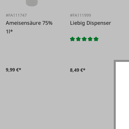
#FA111747
#FA111999
Ameisensäure 75%
Liebig Dispenser
1l*
9,99 €*
8,49 €*