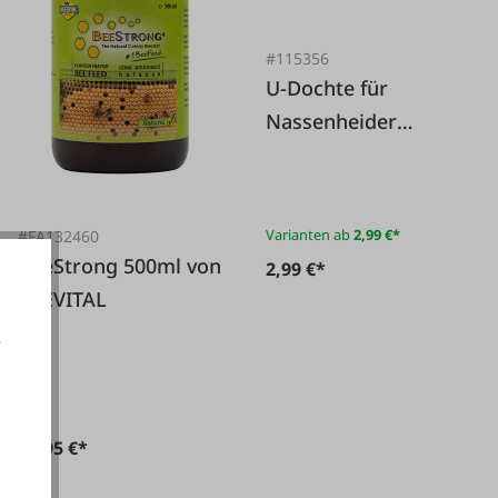
#115356
U-Dochte für
Nassenheider
Professional
Varianten ab
2,99 €*
#FA132460
BeeStrong 500ml von
2,99 €*
BEEVITAL
e
akzeptieren
43,95 €*