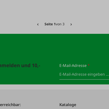
Seite 1
von 3
anmelden und 10,-
E-Mail-Adresse
*
 erreichbar:
Kataloge