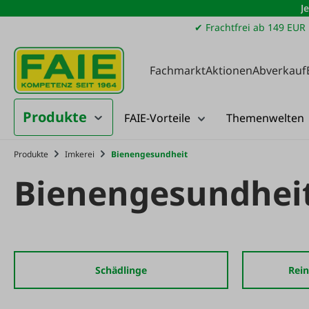
J
m Hauptinhalt springen
Zur Suche springen
Zur Hauptnavigation springen
✔ Frachtfrei ab 149 EUR
Fachmarkt
Aktionen
Abverkauf
Produkte
FAIE-Vorteile
Themenwelten
Produkte
Imkerei
Bienengesundheit
Bienengesundhei
Schädlinge
Rein