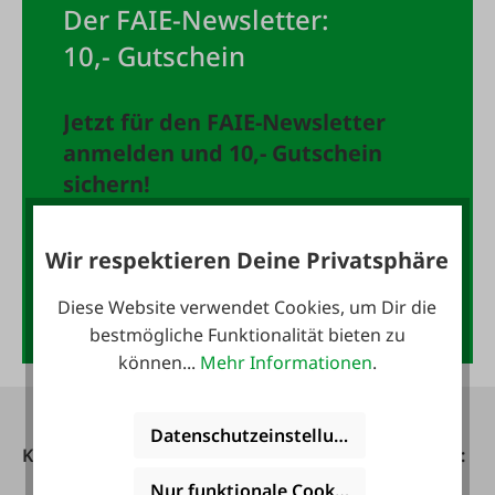
Der FAIE-Newsletter:
10,- Gutschein
Jetzt für den FAIE-Newsletter
anmelden und 10,- Gutschein
sichern!
E-Mail-Adresse
*
Wir respektieren Deine Privatsphäre
Diese Website verwendet Cookies, um Dir die
Anmelden
bestmögliche Funktionalität bieten zu
können...
Mehr Informationen
.
Datenschutzeinstellungen
Kontakt
Telefonisch erreichbar:
Nur funktionale Cookies akzeptieren