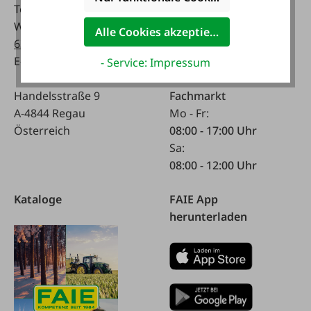
Tel:
0043 7672 716-0
Mo - Fr:
WhatsApp:
0043 677
07:30 - 17.00 Uhr
Alle Cookies akzeptieren
63514619
Sa:
E-Mail:
info@faie.at
08:00 - 12:00 Uhr
- Service: Impressum
Handelsstraße 9
Fachmarkt
A-4844 Regau
Mo - Fr:
Österreich
08:00 - 17:00 Uhr
Sa:
08:00 - 12:00 Uhr
Kataloge
FAIE App
herunterladen