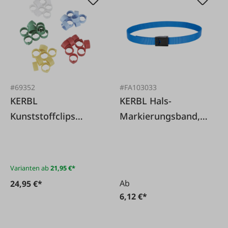
#69352
#FA103033
KERBL
KERBL Hals-
Kunststoffclips
Markierungsband,
gemischt, 100 Stk.
90 cm
Varianten ab
21,95 €*
Ab
24,95 €*
6,12 €*