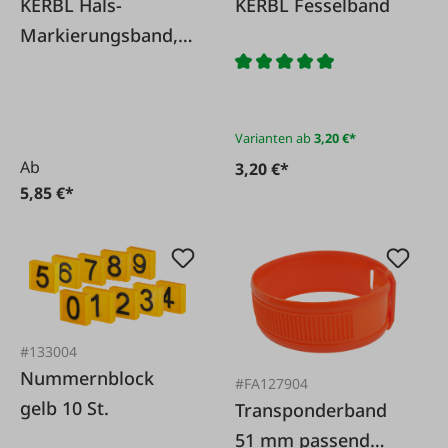
KERBL Hals-
KERBL Fesselband
Markierungsband,
120 cm
Varianten ab
3,20 €*
Ab
3,20 €*
5,85 €*
#133004
Nummernblock
#FA127904
gelb 10 St.
Transponderband
51 mm passend