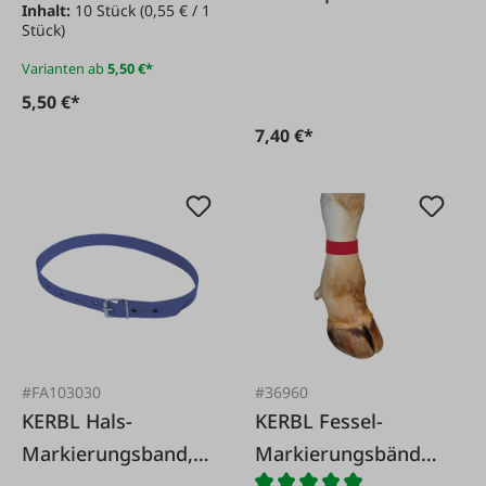
Inhalt:
10 Stück
(0,55 € / 1
Fullwood/Afikim
Stück)
Varianten ab
5,50 €*
5,50 €*
7,40 €*
#FA103030
#36960
KERBL Hals-
KERBL Fessel-
Markierungsband,
Markierungsbänder
135 cm
mit Klettverschluss