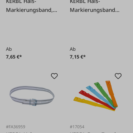
KERBL Hals-
KERBL Hals-
Markierungsband,
Markierungsband
130 cm
135 cm
Ab
Ab
7,65 €*
7,15 €*
#FA36959
#17054