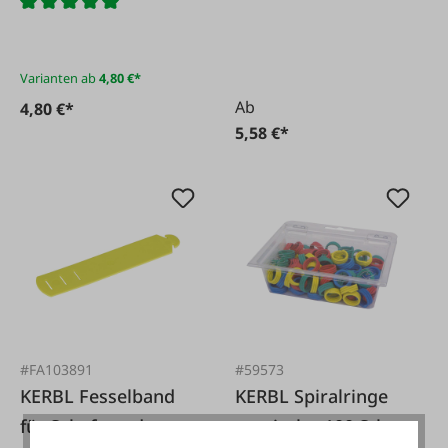
130 cm
Varianten ab
4,80 €*
Ab
4,80 €*
5,58 €*
#FA103891
#59573
KERBL Fesselband
KERBL Spiralringe
für Schafe und
gemischt, 100 Stk.