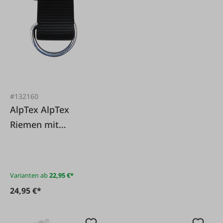
#132160
AlpTex AlpTex
Riemen mit
Ovalglied und D-
Ring
Varianten ab
22,95 €*
24,95 €*