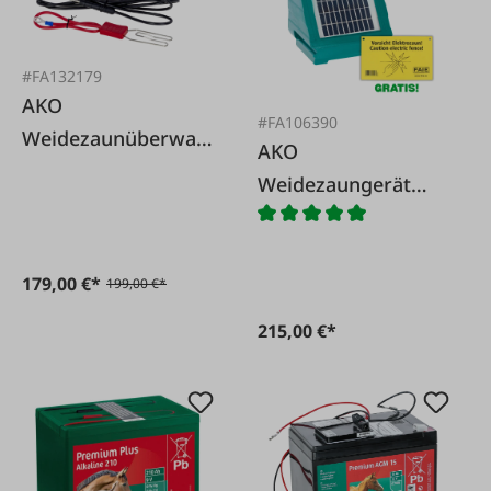
#FA132179
AKO
#FA106390
Weidezaunüberwac
AKO
hung SMART-
Weidezaungerät
Satellite 2.0
Solar Sun Power
S250
179,00 €*
199,00 €*
215,00 €*