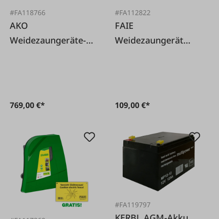
#FA118766
#FA112822
AKO
FAIE
Weidezaungeräte-
Weidezaungerät
Solarset Mobil
FA100K - 230/12V
Power AN 6000
769,00 €*
109,00 €*
#FA119797
KERBL AGM-Akku