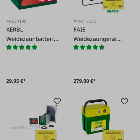
#FA34198
#FA117270
KERBL
FAIE
Weidezaunbatterie
Weidezaungerät
Alkaline 9 V, 75 Ah
FA450 DigiPro -
230V
29,95 €*
279,00 €*