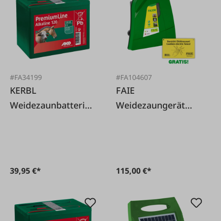
#FA34199
#FA104607
KERBL
FAIE
Weidezaunbatterie
Weidezaungerät
Alkaline 9 V, 120 Ah
FA350 - 230V
39,95 €*
115,00 €*