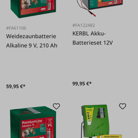
#FA122482
#FA61106
KERBL Akku-
Weidezaunbatterie
Batterieset 12V
Alkaline 9 V, 210 Ah
99,95 €*
59,95 €*