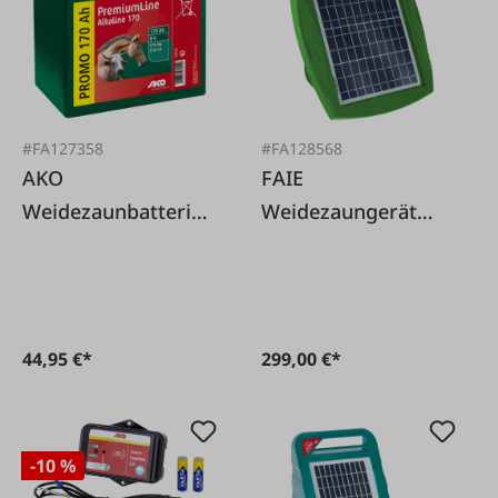
#FA127358
#FA128568
AKO
FAIE
Weidezaunbatterie
Weidezaungerät
Alkaline 9V 170Ah
FA100 Solar
44,95 €*
299,00 €*
-10 %