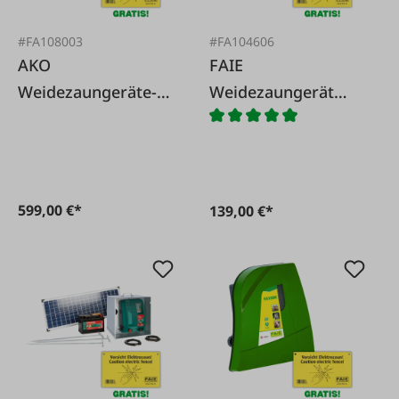
#FA108003
#FA104606
AKO
FAIE
Weidezaungeräte-
Weidezaungerät
Solarset Savanne
FA30K - 230/12/9V
3000
599,00 €*
139,00 €*