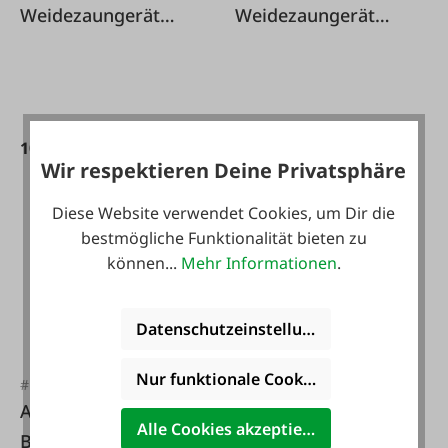
Weidezaungerät
Weidezaungerät
Compact Power
DuoPower XI8000 -
B180
12/230V
109,00 €*
329,00 €*
Wir respektieren Deine Privatsphäre
Diese Website verwendet Cookies, um Dir die
bestmögliche Funktionalität bieten zu
können...
Mehr Informationen
.
Datenschutzeinstellungen
Nur funktionale Cookies akzeptieren
#102034
#FA127627
AKO AGM-Vließ-
Patura
Alle Cookies akzeptieren
Batterie 12 V
Weidezaungerät