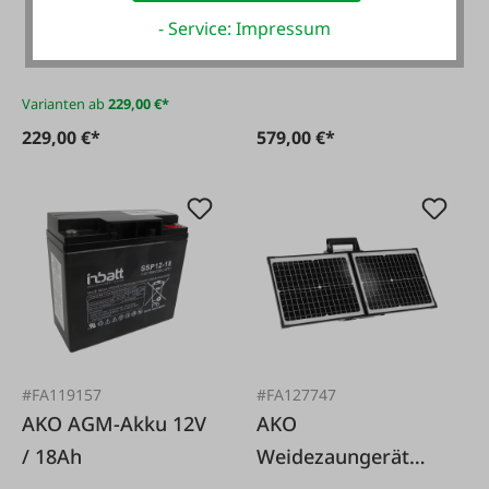
Kombi P4500 -
- Service: Impressum
12/230V
Varianten ab
229,00 €*
229,00 €*
579,00 €*
#FA119157
#FA127747
AKO AGM-Akku 12V
AKO
/ 18Ah
Weidezaungerät