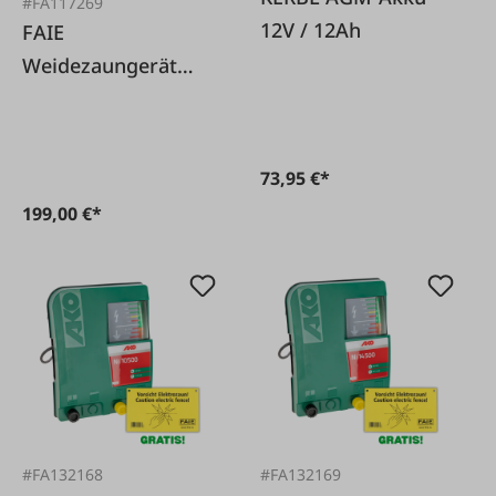
#FA117269
12V / 12Ah
FAIE
Weidezaungerät
FA480 - 230V
73,95 €*
199,00 €*
#FA132168
#FA132169