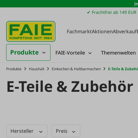
J
m Hauptinhalt springen
Zur Suche springen
Zur Hauptnavigation springen
✔ Frachtfrei ab 149 EUR
Fachmarkt
Aktionen
Abverkauf
Produkte
FAIE-Vorteile
Themenwelten
Produkte
Haushalt
Einkochen & Haltbarmachen
E-Teile & Zubeh
E-Teile & Zubehör
Hersteller
Preis