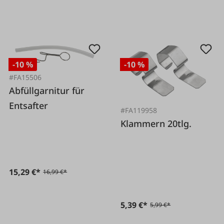
-10 %
-10 %
#FA15506
Abfüllgarnitur für
Entsafter
#FA119958
Klammern 20tlg.
15,29 €*
16,99 €*
5,39 €*
5,99 €*