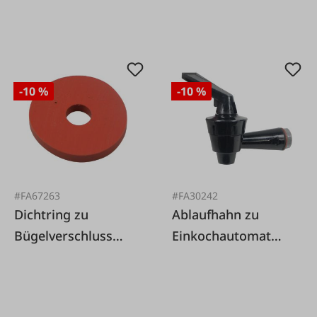
-10 %
-10 %
#FA67263
#FA30242
Dichtring zu
Ablaufhahn zu
Bügelverschluss
Einkochautomat
20Stk./Pkg.
Kochstar