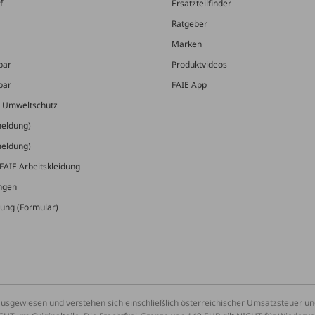
f
Ersatzteilfinder
Ratgeber
Marken
bar
Produktvideos
bar
FAIE App
& Umweltschutz
meldung)
meldung)
FAIE Arbeitskleidung
ungen
ung (Formular)
ausgewiesen und verstehen sich einschließlich österreichischer Umsatzsteuer 