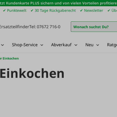
etzt Kundenkarte PLUS sichern und von vielen Vorteilen profitiere
✔ Punktewelt
✔ 30 Tage Rückgaberecht
✔ Newsletter
✔ Übe
Ersatzteilfinder
Tel: 07672 716-0
Shop-Service
Abverkauf
Neu
Ratg
ör Einkochen
 Einkochen