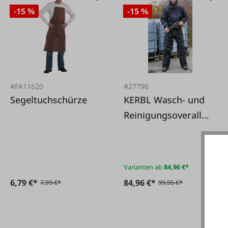
-15 %
-15 %
#FA11620
#27796
Segeltuchschürze
KERBL Wasch- und
Reinigungsoverall
mit Kapuze
Varianten ab
84,96 €*
6,79 €*
84,96 €*
7,99 €*
99,95 €*