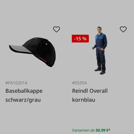
-15 %
#FA102014
#55354
Baseballkappe
Reindl Overall
schwarz/grau
kornblau
Varianten ab
50,99 €*