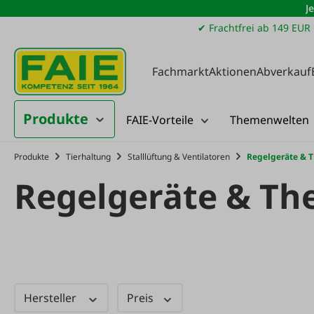
J
m Hauptinhalt springen
Zur Suche springen
Zur Hauptnavigation springen
✔ Frachtfrei ab 149 EUR
Fachmarkt
Aktionen
Abverkauf
Produkte
FAIE-Vorteile
Themenwelten
Produkte
Tierhaltung
Stalllüftung & Ventilatoren
Regelgeräte & 
Regelgeräte & Th
Hersteller
Preis