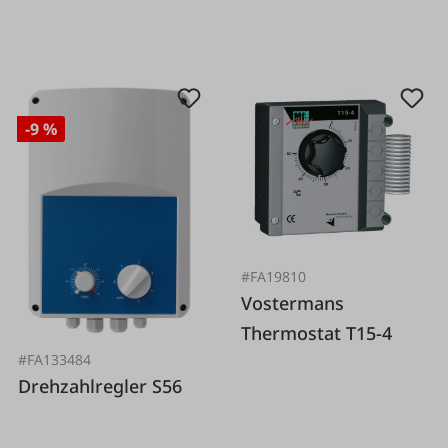
-9 %
#FA19810
Vostermans
Thermostat T15-4
#FA133484
Drehzahlregler S56