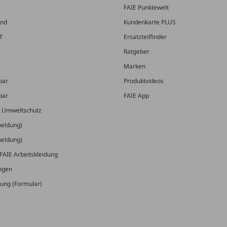
FAIE Punktewelt
and
Kundenkarte PLUS
f
Ersatzteilfinder
Ratgeber
Marken
bar
Produktvideos
bar
FAIE App
& Umweltschutz
meldung)
meldung)
FAIE Arbeitskleidung
ungen
ung (Formular)