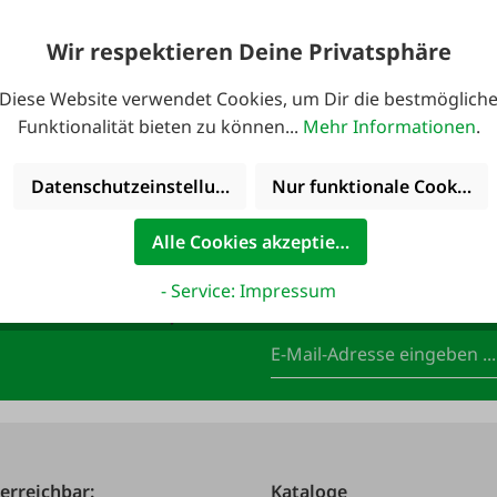
Wir respektieren Deine Privatsphäre
299,00 €*
Diese Website verwendet Cookies, um Dir die bestmöglich
Funktionalität bieten zu können...
Mehr Informationen
.
Datenschutzeinstellungen
Nur funktionale Cookies 
Alle Cookies akzeptieren
- Service: Impressum
anmelden und 10,-
E-Mail-Adresse
*
 erreichbar:
Kataloge