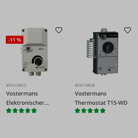
-11 %
#FA19803
#FA19808
Vostermans
Vostermans
Elektronischer
Thermostat T15-WD
Drehzahlregler EW5