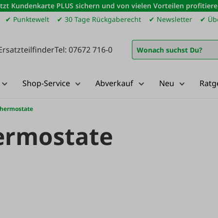
etzt Kundenkarte PLUS sichern und von vielen Vorteilen profitiere
✔ Punktewelt
✔ 30 Tage Rückgaberecht
✔ Newsletter
✔ Übe
Ersatzteilfinder
Tel: 07672 716-0
Shop-Service
Abverkauf
Neu
Ratg
Thermostate
ermostate