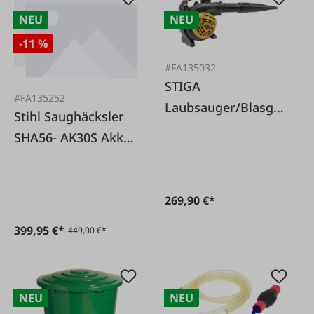
NEU
NEU
-11 %
#FA135032
STIGA
#FA135252
Laubsauger/Blasger
Stihl Saughäcksler
ät Stiga BL530V
SHA56- AK30S Akku
Set
269,90 €*
399,95 €*
449,00 €*
NEU
NEU