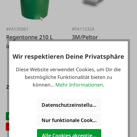
#FA135061
#FA115324
Regentonne 210 L
3M/Peltor
inkl. Deckel u. Hahn
Kabelverbinder 2
Stk. Rasenroboter
Wir respektieren Deine Privatsphäre
Diese Website verwendet Cookies, um Dir die
bestmögliche Funktionalität bieten zu
können...
Mehr Informationen
.
29,95 €*
2,99 €*
Datenschutzeinstellungen
NEU
Nur funktionale Cookies akzeptieren
-33 %
Alle Cookies akzeptieren