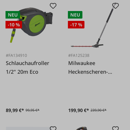
NEU
NEU
-10 %
-17 %
#FA134910
#FA125238
Schlauchaufroller
Milwaukee
1/2" 20m Eco
Heckenscheren-
Vorsatz M18FOPH-
HTA
89,99 €*
199,90 €*
99,95 €*
239,90 €*