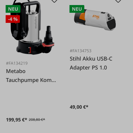
NEU
NEU
-4 %
#FA134753
Stihl Akku USB-C
#FA134219
Adapter PS 1.0
Metabo
Tauchpumpe Kombi
KP200-35 ASF Inox
49,00 €*
199,95 €*
208,80 €*