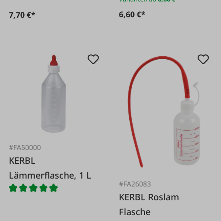
6,60 €*
7,70 €*
#FA50000
KERBL
Lämmerflasche, 1 L
#FA26083
KERBL Roslam
Flasche