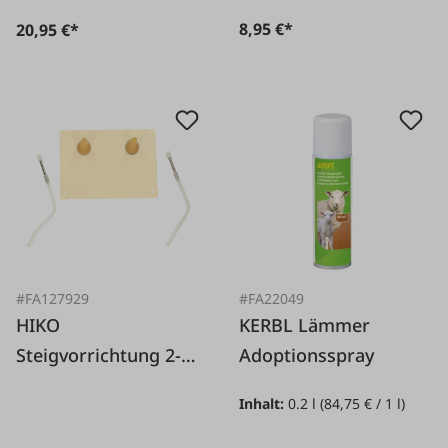
8,95 €*
20,95 €*
#FA127929
#FA22049
HIKO
KERBL Lämmer
Steigvorrichtung 2-
Adoptionsspray
fach für Schafe
Inhalt:
0.2 l
(84,75 € / 1 l)