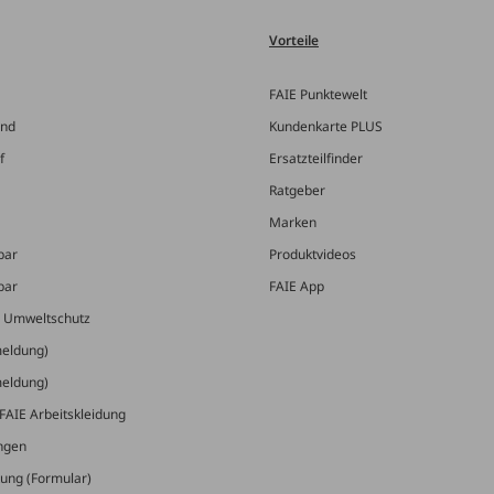
Vorteile
FAIE Punktewelt
and
Kundenkarte PLUS
f
Ersatzteilfinder
Ratgeber
Marken
bar
Produktvideos
bar
FAIE App
& Umweltschutz
meldung)
meldung)
FAIE Arbeitskleidung
ungen
ung (Formular)