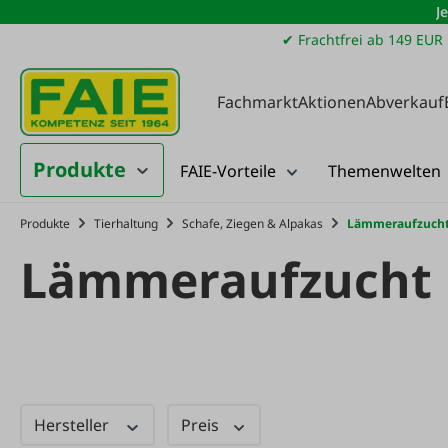
J
m Hauptinhalt springen
Zur Suche springen
Zur Hauptnavigation springen
✔ Frachtfrei ab 149 EUR
Fachmarkt
Aktionen
Abverkauf
Produkte
FAIE-Vorteile
Themenwelten
Produkte
Tierhaltung
Schafe, Ziegen & Alpakas
Lämmeraufzuch
Lämmeraufzucht
Hersteller
Preis