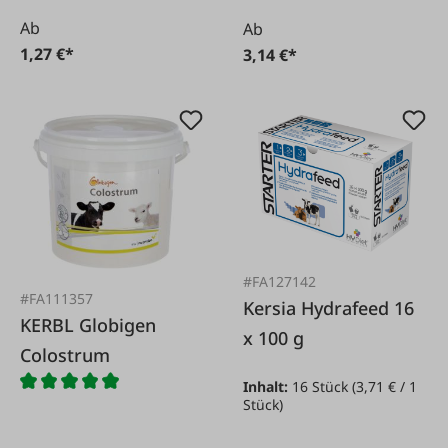
Ab
Ab
1,27 €*
3,14 €*
#FA127142
#FA111357
Kersia Hydrafeed 16
KERBL Globigen
x 100 g
Colostrum
Inhalt:
16 Stück
(3,71 € / 1
Stück)