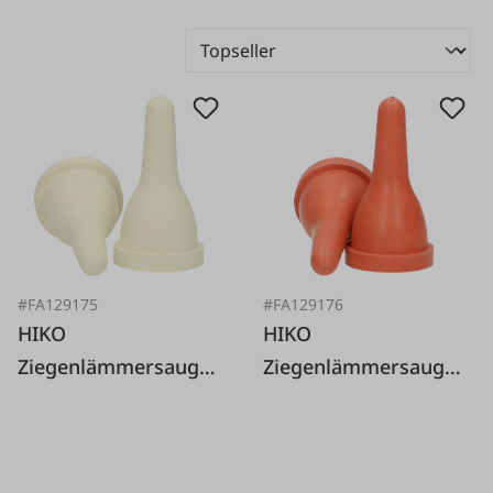
#FA129175
#FA129176
HIKO
HIKO
Ziegenlämmersauger
Ziegenlämmersauger
weiß
rot