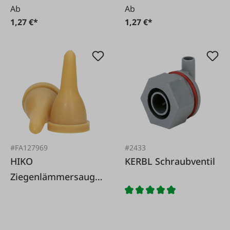
Ab
Ab
1,27 €*
1,27 €*
#FA127969
#2433
HIKO
KERBL Schraubventil
Ziegenlämmersauger
PARA Soft braun