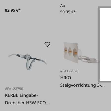
Ab
82,95 €*
59,35 €*
#FA127928
HIKO
Steigvorrichtung 3-
#FA128790
fach für Ziegen
KERBL Eingabe-
Drencher HSW ECO-
Matic