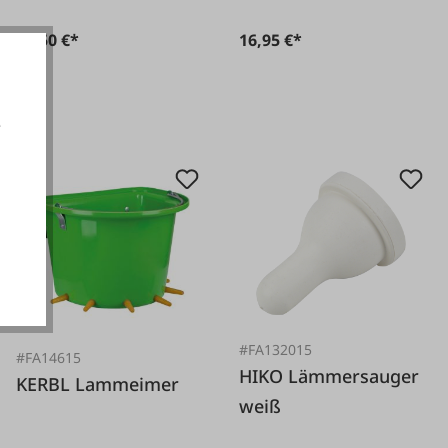
14,50 €*
16,95 €*
e
akzeptieren
#FA132015
#FA14615
HIKO Lämmersauger
KERBL Lammeimer
weiß