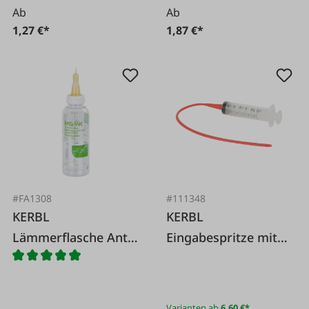
Ab
Ab
1,27 €*
1,87 €*
#FA1308
#111348
KERBL
KERBL
Lämmerflasche Anti-
Eingabespritze mit
Vac
Sonde
Varianten ab
6,60 €*