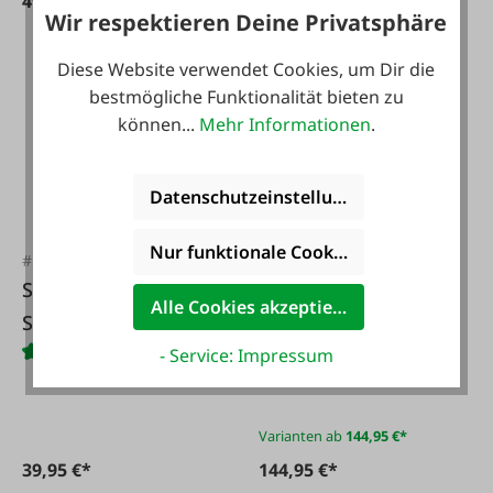
49,95 €*
13,95 €*
Wir respektieren Deine Privatsphäre
Diese Website verwendet Cookies, um Dir die
bestmögliche Funktionalität bieten zu
können...
Mehr Informationen
.
Datenschutzeinstellungen
Nur funktionale Cookies akzeptieren
#FA100164
#105142
Spike BESTGRIP
Francital
Alle Cookies akzeptieren
Schuh 20 Stück inkl.
Forstschuh Salix S3
Montage Werkzeug
Klasse 1
- Service: Impressum
Varianten ab
144,95 €*
39,95 €*
144,95 €*