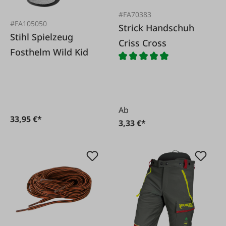
#FA70383
#FA105050
Strick Handschuh
Stihl Spielzeug
Criss Cross
Fosthelm Wild Kid
Ab
33,95 €*
3,33 €*