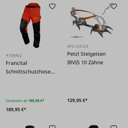
#FA124124
Petzl Steigeisen
#108462
IRVIS 10 Zähne
Francital
Schnittschutzhose
PRIOR Klasse 3
Bundhose
129,95 €*
Varianten ab
189,95 €*
189,95 €*