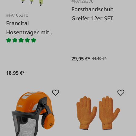
#FA129376
Forsthandschuh
#FA105210
Greifer 12er SET
Francital
Hosenträger mit
Klipp gelb 35mm
29,95 €*
44,40 €*
18,95 €*