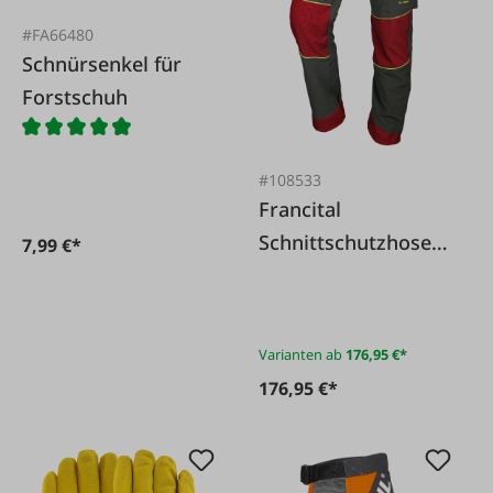
#FA66480
Schnürsenkel für
Forstschuh
#108533
Francital
Schnittschutzhose
7,99 €*
SOMMER KL I
Bundhose
Varianten ab
176,95 €*
176,95 €*