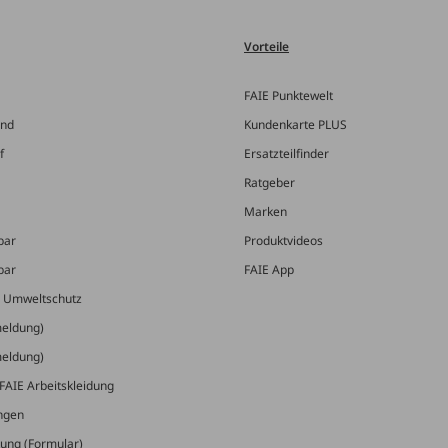
Vorteile
FAIE Punktewelt
and
Kundenkarte PLUS
f
Ersatzteilfinder
Ratgeber
Marken
bar
Produktvideos
bar
FAIE App
& Umweltschutz
meldung)
meldung)
FAIE Arbeitskleidung
ungen
ung (Formular)