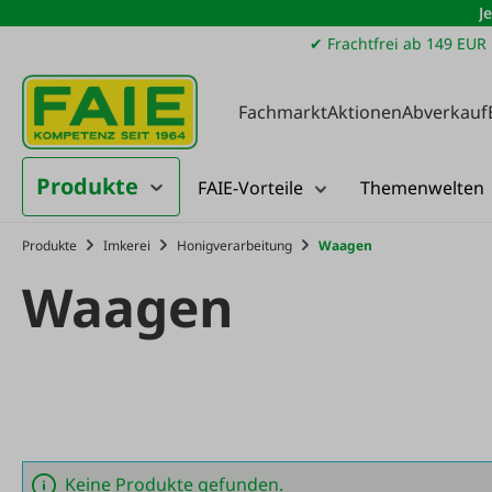
J
m Hauptinhalt springen
Zur Suche springen
Zur Hauptnavigation springen
✔ Frachtfrei ab 149 EUR
Fachmarkt
Aktionen
Abverkauf
Produkte
FAIE-Vorteile
Themenwelten
Produkte
Imkerei
Honigverarbeitung
Waagen
Waagen
Keine Produkte gefunden.