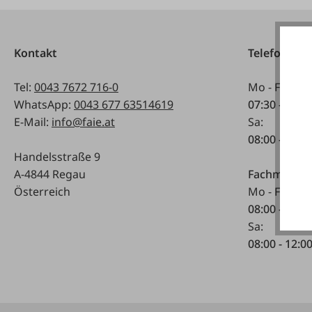
Kontakt
Telefonisch
Tel:
0043 7672 716-0
Mo - Fr:
WhatsApp:
0043 677 63514619
07:30 - 17.0
E-Mail:
info@faie.at
Sa:
08:00 - 12:0
Handelsstraße 9
A-4844 Regau
Fachmarkt
Österreich
Mo - Fr:
08:00 - 17:0
Sa:
08:00 - 12:0