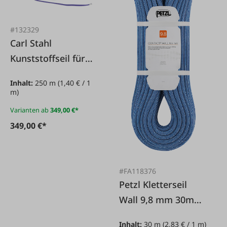
#132329
Carl Stahl
Kunststoffseil für
Hilfswinde -
Inhalt:
250 m
(1,40 € / 1
Dyneema
m)
Varianten ab
349,00 €*
349,00 €*
#FA118376
Petzl Kletterseil
Wall 9,8 mm 30m
blau
Inhalt:
30 m
(2,83 € / 1 m)