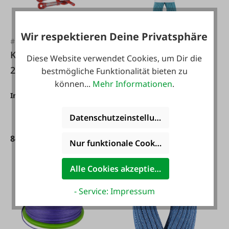
Wir respektieren Deine Privatsphäre
#FA109193
#118378
Kletterseil 11 mm
Petzl Kletterseil
Diese Website verwendet Cookies, um Dir die
20 Meter EN1891
Mambo 10,1 mm
bestmögliche Funktionalität bieten zu
können...
Mehr Informationen
.
türkis
Inhalt:
20 m
(4,25 € / 1 m)
Inhalt:
70 m
(2,43 € / 1 m)
Datenschutzeinstellungen
Varianten ab
136,95 €*
84,95 €*
169,95 €*
195,00 €*
Nur funktionale Cookies akzeptieren
Alle Cookies akzeptieren
- Service: Impressum