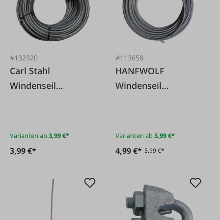
#132320
#113658
Carl Stahl
HANFWOLF
Windenseil
Windenseil
verdichtet Forest
verdichtet - hohe
K625
Bruchkraft
Varianten ab
3,99 €*
Varianten ab
3,99 €*
3,99 €*
4,99 €*
5,99 €*