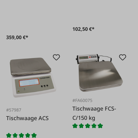
Digi DS-781B
102,50 €*
359,00 €*
#FA60075
Tischwaage FCS-
#57987
C/150 kg
Tischwaage ACS