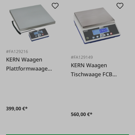
#FA129216
#FA129149
KERN Waagen
KERN Waagen
Plattformwaage
Tischwaage FCB
150kg/50g
15K-3DM
Plattformgröße L
399,00 €*
560,00 €*