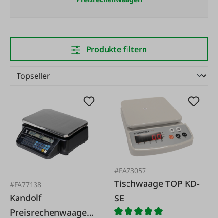
Produkte filtern
#FA73057
Tischwaage TOP KD-
#FA77138
Kandolf
SE
Preisrechenwaage