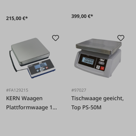
399,00 €*
215,00 €*
#FA129215
#97027
KERN Waagen
Tischwaage geeicht,
Plattformwaage 150
Top PS-50M
kg / 50 g