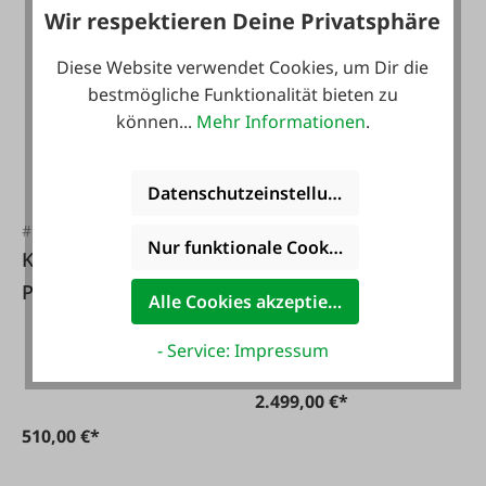
390,00 €*
Wir respektieren Deine Privatsphäre
Diese Website verwendet Cookies, um Dir die
bestmögliche Funktionalität bieten zu
können...
Mehr Informationen
.
Datenschutzeinstellungen
#FA114222
Kandolf
#FA129217
Nur funktionale Cookies akzeptieren
Etikettierwaage mit
KERN Waagen
Drucker
Plattformwaage
Alle Cookies akzeptieren
150kg/50g
- Service: Impressum
Plattformgröße XL
2.499,00 €*
510,00 €*