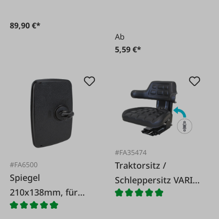
89,90 €*
Ab
5,59 €*
#FA35474
Traktorsitz /
#FA6500
Spiegel
Schleppersitz VARIO
210x138mm, für
mit Seitenstützen
Stange 10mm