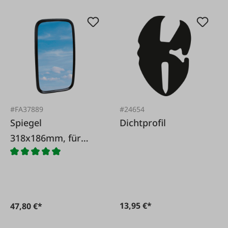
#FA37889
#24654
Spiegel
Dichtprofil
318x186mm, für
Stange 14-20mm
13,95 €*
47,80 €*