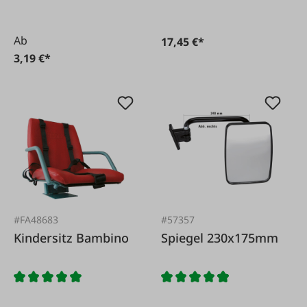
Ab
17,45 €*
3,19 €*
#FA48683
#57357
Kindersitz Bambino
Spiegel 230x175mm