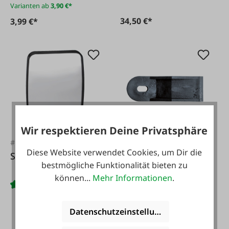
Varianten ab
3,90 €*
34,50 €*
3,99 €*
Wir respektieren Deine Privatsphäre
#FA57359
#FA24785
Diese Website verwendet Cookies, um Dir die
Spiegel 230x175mm
Scharnier
bestmögliche Funktionalität bieten zu
können...
Mehr Informationen
.
Datenschutzeinstellungen