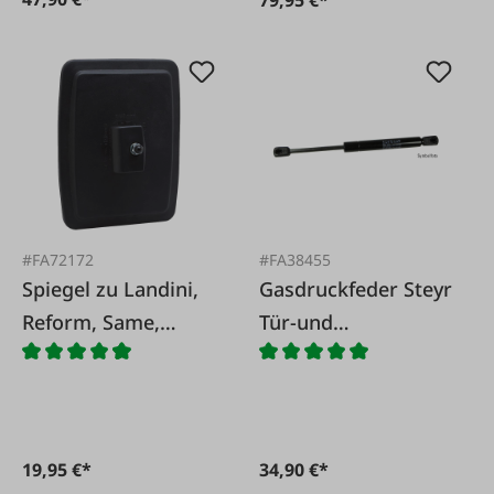
#FA72172
#FA38455
Spiegel zu Landini,
Gasdruckfeder Steyr
Reform, Same,
Tür-und
Steyr, 235x180 mm
Heckscheibe
19,95 €*
34,90 €*