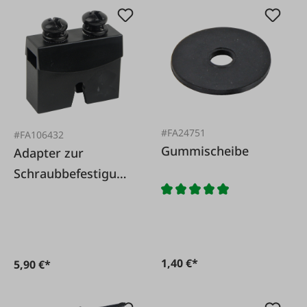
#FA24751
#FA106432
Gummischeibe
Adapter zur
Schraubbefestigung
Wischerblätter
1,40 €*
5,90 €*