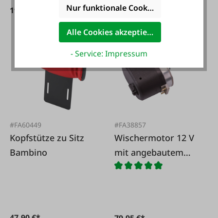
Nur funktionale Cookies akzeptieren
19,55 €*
14,50 €*
Alle Cookies akzeptieren
- Service: Impressum
#FA60449
#FA38857
Kopfstütze zu Sitz
Wischermotor 12 V
Bambino
mit angebautem
Schalter - ohne
Parkstellung.
47,90 €*
79,95 €*