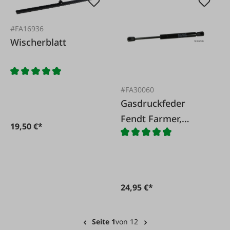
#FA16936
Wischerblatt
#FA30060
Gasdruckfeder
Fendt Farmer,
19,50 €*
Favorit, GT Front-&
Heckscheibe
24,95 €*
Seite 1
von 12