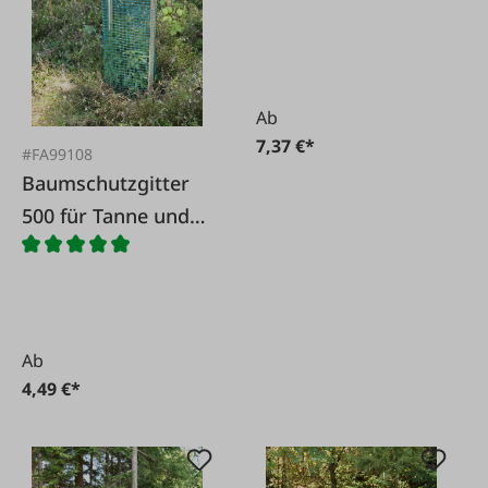
150 x 6-8 cm
Ab
7,37 €*
#FA99108
Baumschutzgitter
500 für Tanne und
Lärche 120cm
Ab
4,49 €*