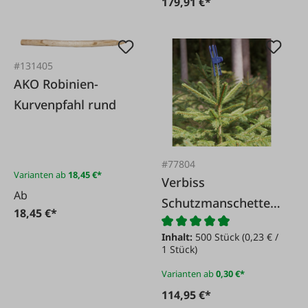
179,91 €*
#131405
AKO Robinien-
Kurvenpfahl rund
#77804
Varianten ab
18,45 €*
Verbiss
Ab
Schutzmanschette
18,45 €*
blau
Inhalt:
500 Stück
(0,23 € /
1 Stück)
Varianten ab
0,30 €*
114,95 €*