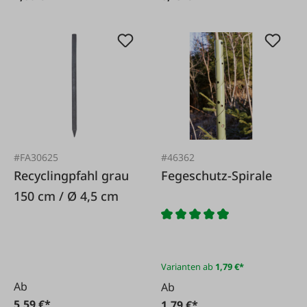
#FA30625
#46362
Recyclingpfahl grau
Fegeschutz-Spirale
150 cm / Ø 4,5 cm
Varianten ab
1,79 €*
Ab
Ab
5,59 €*
1,79 €*