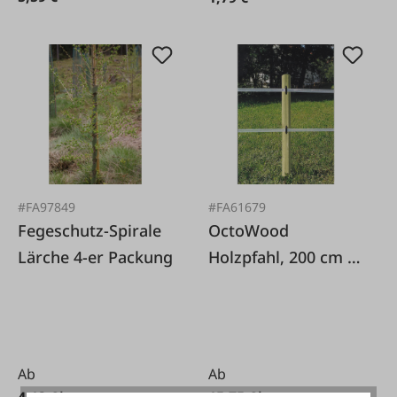
#FA97849
#FA61679
Fegeschutz-Spirale
OctoWood
Lärche 4-er Packung
Holzpfahl, 200 cm /
Ø 8 cm
Ab
Ab