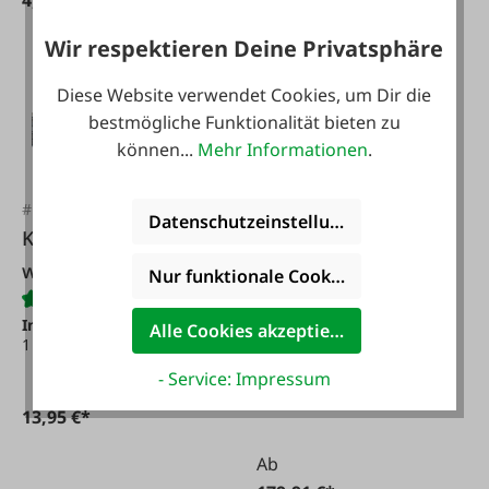
4,13 €*
15,75 €*
Wir respektieren Deine Privatsphäre
Diese Website verwendet Cookies, um Dir die
bestmögliche Funktionalität bieten zu
können...
Mehr Informationen
.
#FA47452
Datenschutzeinstellungen
Kabelbinder
#FA125968
wiederverwendbar
Nur funktionale Cookies akzeptieren
Staketenzaun
Robinie 120 cm 10
Inhalt:
100 Stück
(0,14 € /
Alle Cookies akzeptieren
1 Stück)
Meter
Inhalt:
10 m
(17,99 € / 1
- Service: Impressum
m)
13,95 €*
Ab