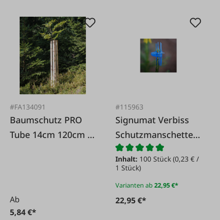
#FA134091
#115963
Baumschutz PRO
Signumat Verbiss
Tube 14cm 120cm 1
Schutzmanschette
St
DUO blau
Inhalt:
100 Stück
(0,23 € /
1 Stück)
Varianten ab
22,95 €*
Ab
22,95 €*
5,84 €*