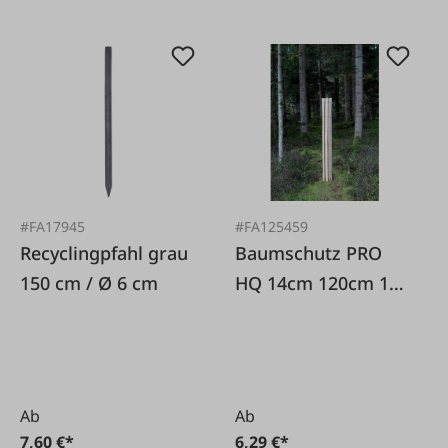
#FA17945
#FA125459
Recyclingpfahl grau
Baumschutz PRO
150 cm / Ø 6 cm
HQ 14cm 120cm 1
St
Ab
Ab
7,60 €*
6,29 €*