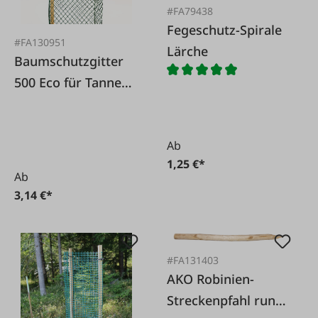
#FA79438
Fegeschutz-Spirale
#FA130951
Lärche
Baumschutzgitter
500 Eco für Tanne
und Lärche 120cm
Ab
1,25 €*
Ab
3,14 €*
#FA131403
AKO Robinien-
Streckenpfahl rund