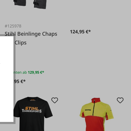
#125978
124,95 €*
Stihl Beinlinge Chaps
mit Clips
e
Varianten ab
129,95 €*
129,95 €*
akzeptieren