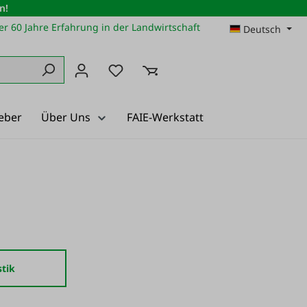
n!
r 60 Jahre Erfahrung in der Landwirtschaft
Deutsch
Du hast 0 Produkte auf dem Merkz
eber
Über Uns
FAIE-Werkstatt
stik