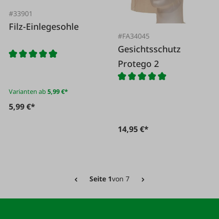
#33901
Filz-Einlegesohle
#FA34045
Gesichtsschutz
Protego 2
Varianten ab
5,99 €*
5,99 €*
14,95 €*
Seite 1
von 7