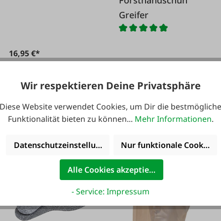
Forsthandschuh
orange
Greifer
16,95 €*
Ab
Wir respektieren Deine Privatsphäre
2,96 €*
Diese Website verwendet Cookies, um Dir die bestmöglich
Funktionalität bieten zu können...
Mehr Informationen
.
Datenschutzeinstellungen
Nur funktionale Cookies 
Alle Cookies akzeptieren
- Service: Impressum