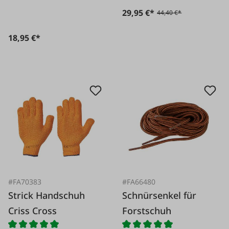
29,95 €*
44,40 €*
18,95 €*
#FA70383
#FA66480
Strick Handschuh
Schnürsenkel für
Criss Cross
Forstschuh