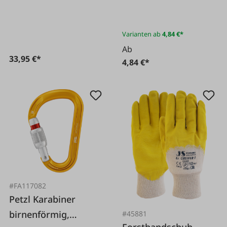
Varianten ab
4,84 €*
Ab
33,95 €*
4,84 €*
#FA117082
Petzl Karabiner
birnenförmig,
#45881