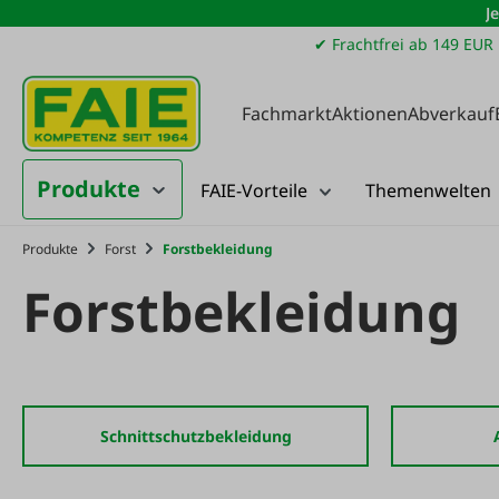
J
m Hauptinhalt springen
Zur Suche springen
Zur Hauptnavigation springen
✔ Frachtfrei ab 149 EUR
Fachmarkt
Aktionen
Abverkauf
Produkte
FAIE-Vorteile
Themenwelten
Produkte
Forst
Forstbekleidung
Forstbekleidung
Schnittschutzbekleidung