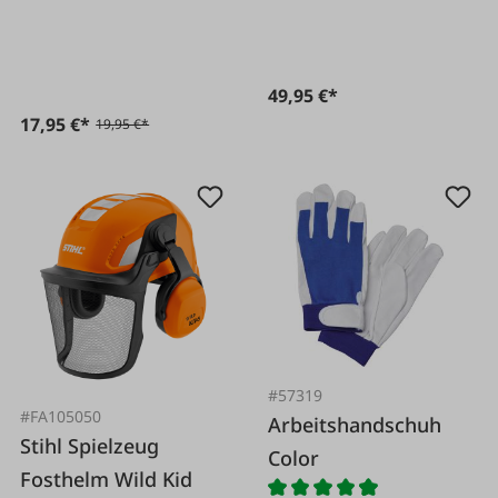
Schlaufe
49,95 €*
17,95 €*
19,95 €*
#57319
#FA105050
Arbeitshandschuh
Stihl Spielzeug
Color
Fosthelm Wild Kid