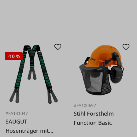
-10 %
#FA100697
Stihl Forsthelm
#FA131047
SAUGUT
Function Basic
Hosenträger mit