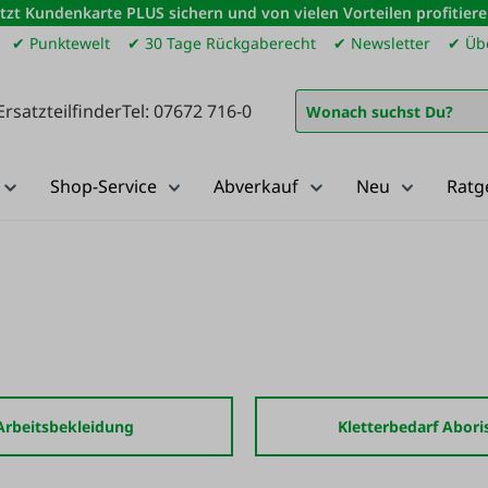
etzt Kundenkarte PLUS sichern und von vielen Vorteilen profitiere
✔ Punktewelt
✔ 30 Tage Rückgaberecht
✔ Newsletter
✔ Übe
Ersatzteilfinder
Tel: 07672 716-0
Shop-Service
Abverkauf
Neu
Ratg
Arbeitsbekleidung
Kletterbedarf Abori