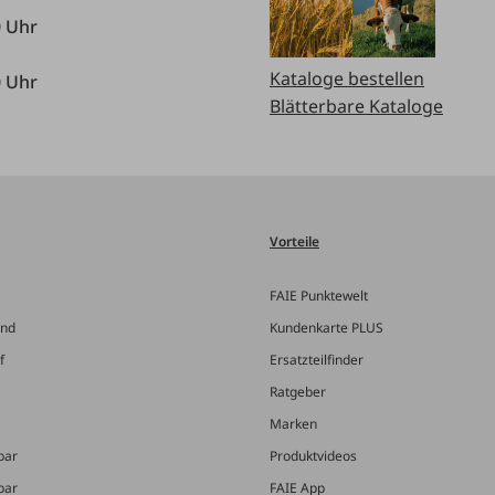
0 Uhr
Kataloge bestellen
0 Uhr
Blätterbare Kataloge
Vorteile
FAIE Punktewelt
and
Kundenkarte PLUS
f
Ersatzteilfinder
Ratgeber
Marken
bar
Produktvideos
bar
FAIE App