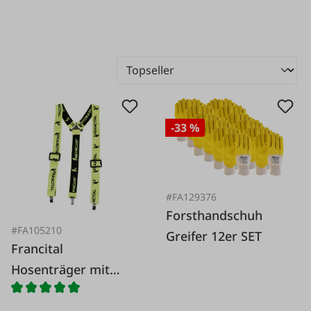
-33 %
#FA129376
Forsthandschuh
#FA105210
Greifer 12er SET
Francital
Hosenträger mit
Klipp gelb 35mm