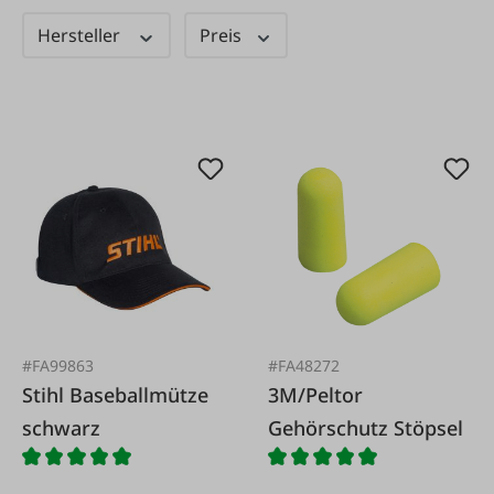
Hersteller
Preis
#FA99863
#FA48272
Stihl Baseballmütze
3M/Peltor
schwarz
Gehörschutz Stöpsel