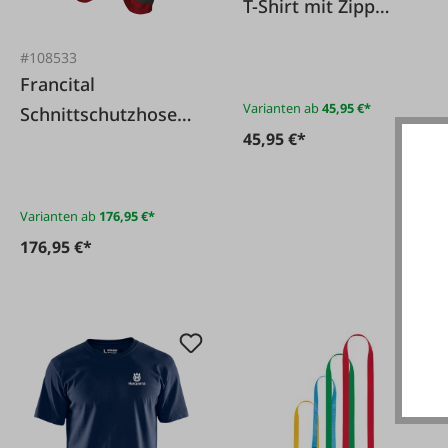
T-Shirt mit Zipp
Langarm
#108533
Francital
Varianten ab
45,95 €*
Schnittschutzhose
45,95 €*
SOMMER KL I
Bundhose
Varianten ab
176,95 €*
176,95 €*