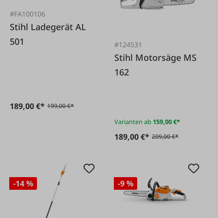
#FA100106
Stihl Ladegerät AL
501
#124531
Stihl Motorsäge MS
162
189,00 €*
199,00 €*
Varianten ab
159,00 €*
189,00 €*
209,00 €*
-14 %
-9 %