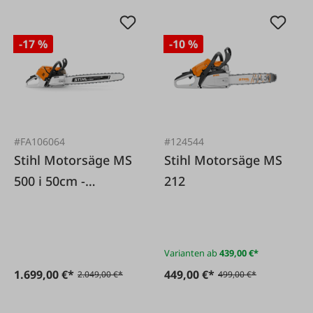
-17 %
-10 %
#FA106064
#124544
Stihl Motorsäge MS
Stihl Motorsäge MS
500 i 50cm -
212
Injection
Varianten ab
439,00 €*
1.699,00 €*
449,00 €*
2.049,00 €*
499,00 €*