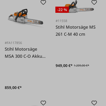
-22 %
#11558
Stihl Motorsäge MS
261 C-M 40 cm
#FA117856
Stihl Motorsäge
MSA 300 C-O Akku
solo
949,00 €*
1.209,00 €*
859,00 €*