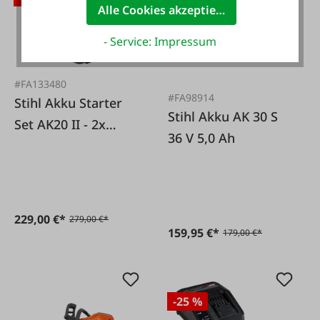
Alle Cookies akzeptieren
- Service: Impressum
#FA133480
#FA98914
Stihl Akku Starter
Stihl Akku AK 30 S
Set AK20 II - 2x
36 V 5,0 Ah
AK20 + 1x AL101
229,00 €*
279,00 €*
159,95 €*
179,00 €*
-25 %