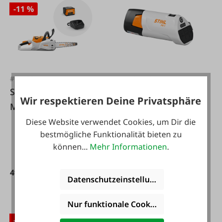
-11 %
#FA130474
#FA134753
Stihl Motorsäge
Stihl Akku USB-C
Wir respektieren Deine Privatsphäre
MSA 80.0 C-B Akku
Adapter PS 1.0
Set
Diese Website verwendet Cookies, um Dir die
bestmögliche Funktionalität bieten zu
können...
Mehr Informationen
.
499,00 €*
49,00 €*
559,00 €*
Datenschutzeinstellungen
Nur funktionale Cookies akzeptieren
-18 %
-11 %