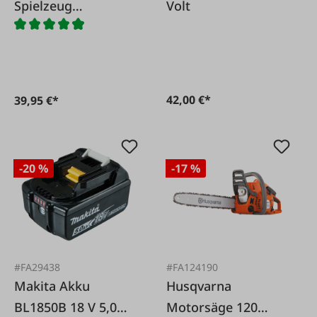
Spielzeug
Volt
Kettensäge
42,00 €*
39,95 €*
-20 %
-17 %
#FA29438
#FA124190
Makita Akku
Husqvarna
BL1850B 18 V 5,0
Motorsäge 120