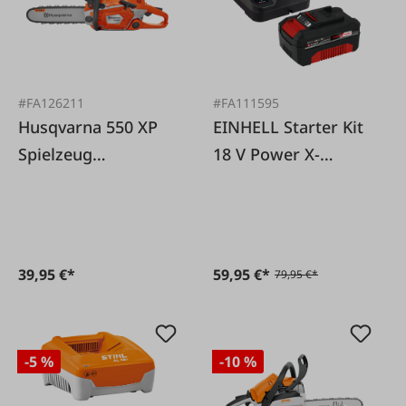
#FA126211
#FA111595
Husqvarna 550 XP
EINHELL Starter Kit
Spielzeug
18 V Power X-
Kettensäge
Change 1 x 4,0 Ah
39,95 €*
59,95 €*
79,95 €*
-5 %
-10 %