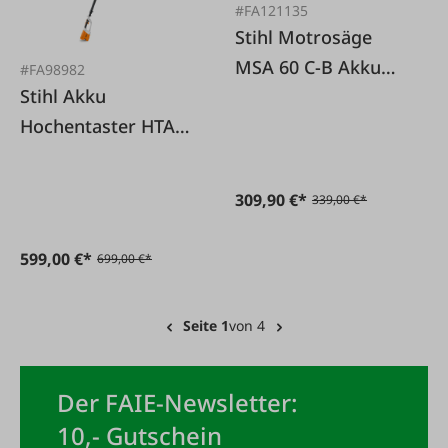
#FA121135
Stihl Motrosäge
MSA 60 C-B Akku
#FA98982
Stihl Akku
Set
Hochentaster HTA
86
309,90 €*
339,00 €*
599,00 €*
699,00 €*
Seite 1
von 4
Der FAIE-Newsletter:
10,- Gutschein