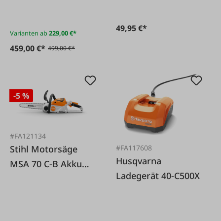
49,95 €*
Varianten ab
229,00 €*
459,00 €*
499,00 €*
-5 %
#FA121134
Stihl Motorsäge
#FA117608
Husqvarna
MSA 70 C-B Akku
Ladegerät 40-C500X
Set