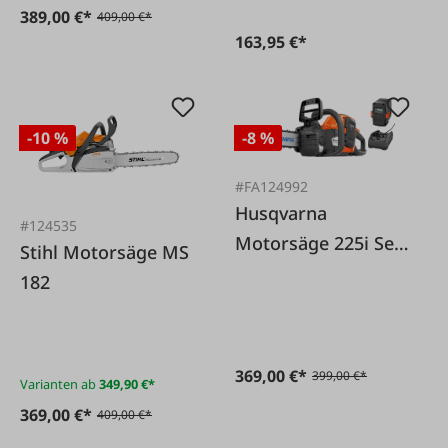
389,00 €*
409,00 €*
163,95 €*
-10 %
-8 %
#FA124992
Husqvarna
#124535
Motorsäge 225i Set
Stihl Motorsäge MS
35 cm
182
369,00 €*
399,00 €*
Varianten ab
349,90 €*
369,00 €*
409,00 €*