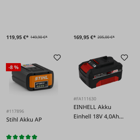
Ah.
Mark II
119,95 €*
169,95 €*
149,90 €*
205,00 €*
-8 %
#FA111630
EINHELL Akku
#117896
Einhell 18V 4,0Ah
Stihl Akku AP
PXC