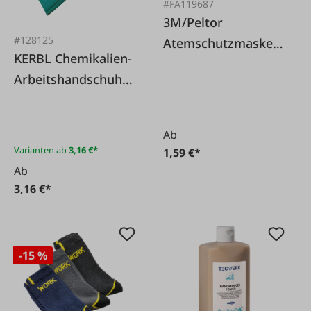
#FA119687
3M/Peltor
#128125
Atemschutzmaske
KERBL Chemikalien-
FFP1 8710 ohne
Arbeitshandschuh
Ausatemventil
Vinex
Ab
Varianten ab
3,16 €*
1,59 €*
Ab
3,16 €*
-15 %