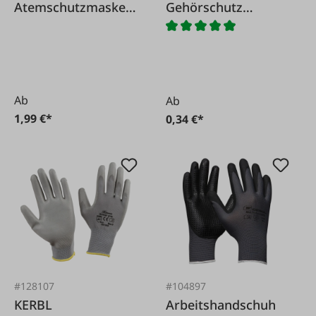
Atemschutzmaske
Gehörschutz
Snake FFP2 / V
Stöpsel
Ab
Ab
1,99 €*
0,34 €*
#128107
#104897
KERBL
Arbeitshandschuh