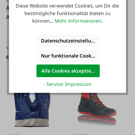
Diese Website verwendet Cookies, um Dir die
Arbeitshandschuhe
Atemschutzmaske
bestmögliche Funktionalität bieten zu
ADAPT MaxiFlex
Tecwerk FFP2
können...
Mehr Informationen
.
Ultimate 42-874
Datenschutzeinstellungen
Varianten ab
6,95 €*
Nur funktionale Cookies akzeptieren
Ab
6,95 €*
1,72 €*
Alle Cookies akzeptieren
- Service: Impressum