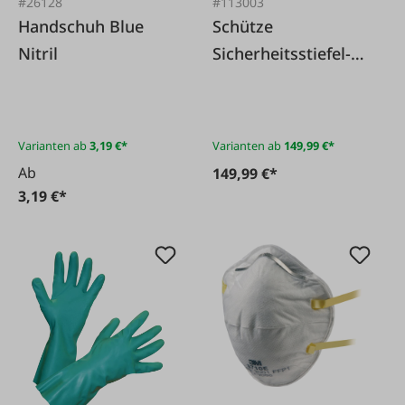
#26128
#113003
Handschuh Blue
Schütze
Nitril
Sicherheitsstiefel-
Arbeitsschuh S3 Red
KH Dachdeckerprofi
extrem rutschfest
Varianten ab
3,19 €*
Varianten ab
149,99 €*
Ab
149,99 €*
3,19 €*