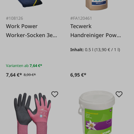
#108126
#FA120461
Work Power
Tecwerk
Worker-Socken 3er
Handreiniger Power
Pack
500ml
Inhalt:
0.5 l
(13,90 € / 1 l)
Varianten ab
7,64 €*
7,64 €*
6,95 €*
8,99 €*