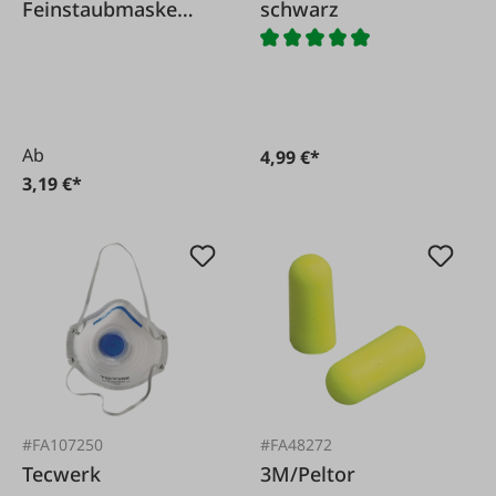
Feinstaubmaske
schwarz
FFP2 8822
Ab
4,99 €*
3,19 €*
#FA107250
#FA48272
Tecwerk
3M/Peltor