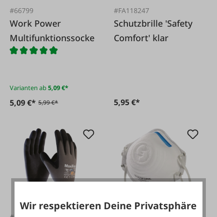
#66799
#FA118247
Work Power
Schutzbrille 'Safety
Multifunktionssocke
Comfort' klar
Varianten ab
5,09 €*
5,95 €*
5,09 €*
5,99 €*
Wir respektieren Deine Privatsphäre
#130557
#FA131523