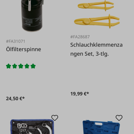
#FA28687
#FA31071
Schlauchklemmenza
Ölfilterspinne
ngen Set, 3-tlg.
19,99 €*
24,50 €*