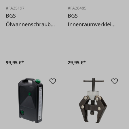
#FA25197
#FA28485
BGS
BGS
Ölwannenschraube
Innenraumverkleidu
n- und
ngs-Werkzeugset
Kupferdichtring
11-teilig
Sortiment, 534-tlg.
99,95 €*
29,95 €*