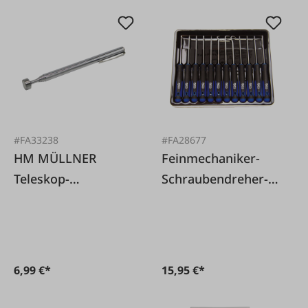
#FA33238
#FA28677
HM MÜLLNER
Feinmechaniker-
Teleskop-
Schraubendreher-
Magnetheber
und Hakensatz, 12-
tlg.
6,99 €*
15,95 €*