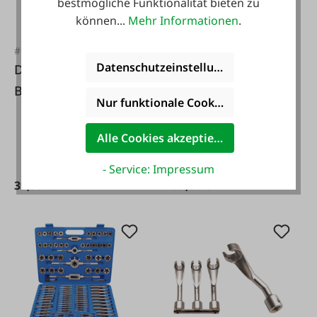
bestmögliche Funktionalität bieten zu
können...
Mehr Informationen
.
#FA111214
#FA40856
Datenschutzeinstellungen
Druckluft-
Werther
Bremsenentlüfter 6-
Pneumatische
Nur funktionale Cookies akzeptieren
tlg.
Ölpumpe 762 - Set
Alle Cookies akzeptieren
- Service: Impressum
39,99 €*
799,00 €*