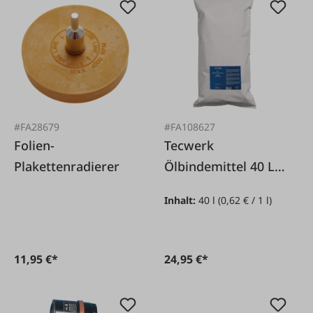
#FA28679
#FA108627
Folien-
Tecwerk
Plakettenradierer
Ölbindemittel 40 L /
12 kg
Inhalt:
40 l
(0,62 € / 1 l)
11,95 €*
24,95 €*