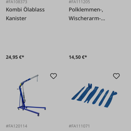
#FA108373
#FA111205
Kombi Ölablass
Polklemmen-,
Kanister
Wischerarm-
Abzieher
24,95 €*
14,50 €*
#FA120114
#FA111071