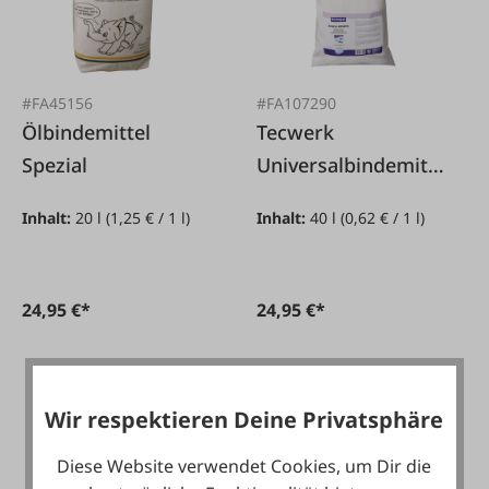
#FA45156
#FA107290
Ölbindemittel
Tecwerk
Spezial
Universalbindemitte
l 40 L
Inhalt:
20 l
(1,25 € / 1 l)
Inhalt:
40 l
(0,62 € / 1 l)
24,95 €*
24,95 €*
Wir respektieren Deine Privatsphäre
Diese Website verwendet Cookies, um Dir die