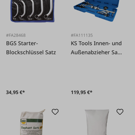
#FA28468
#FA111135
BGS Starter-
KS Tools Innen- und
Blockschlüssel Satz
Außenabzieher Satz
5-tlg.
34,95 €*
119,95 €*