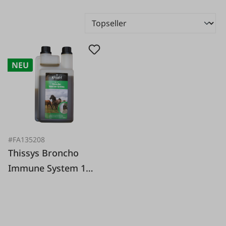
NEU
#FA135208
Thissys Broncho
Immune System 1
Liter