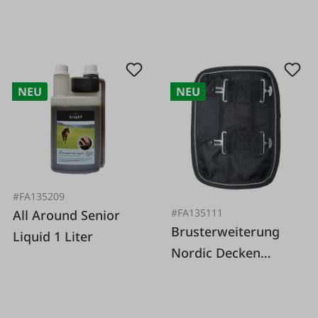
NEU
NEU
#FA135209
#FA135111
All Around Senior
Brusterweiterung
Liquid 1 Liter
Nordic Decken
Schwarz, Unisize