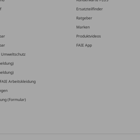
f
Ersatzteilfinder
Ratgeber
Marken
bar
Produktvideos
bar
FAIE App
& Umweltschutz
meldung)
meldung)
FAIE Arbeitskleidung
ungen
ung (Formular)