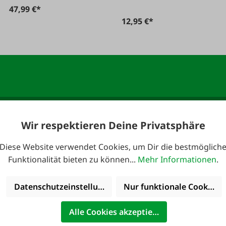
47,99 €*
12,95 €*
anmelden und 10,-
E-Mail-Adresse
*
Wir respektieren Deine Privatsphäre
Diese Website verwendet Cookies, um Dir die bestmöglich
Funktionalität bieten zu können...
Mehr Informationen
.
Datenschutzeinstellungen
Nur funktionale Cookies 
 erreichbar:
Kataloge
Alle Cookies akzeptieren