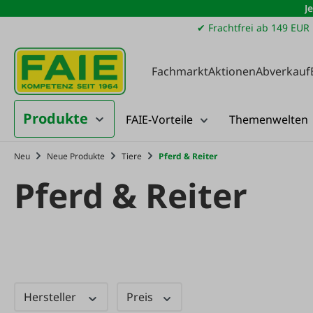
J
m Hauptinhalt springen
Zur Suche springen
Zur Hauptnavigation springen
✔ Frachtfrei ab 149 EUR
Fachmarkt
Aktionen
Abverkauf
Produkte
FAIE-Vorteile
Themenwelten
Neu
Neue Produkte
Tiere
Pferd & Reiter
Pferd & Reiter
Hersteller
Preis