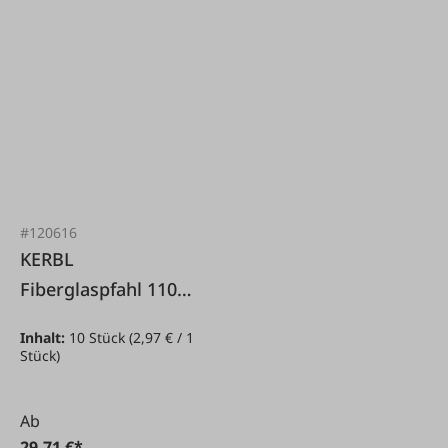
#120616
KERBL
Fiberglaspfahl 110
cm oval blau 10 Stk.
Inhalt:
10 Stück
(2,97 € / 1
Stück)
Ab
29,71 €*