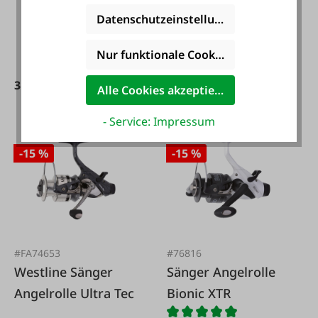
Datenschutzeinstellungen
49,99 €*
Nur funktionale Cookies akzeptieren
77,95 €*
31,44 €*
36,99 €*
Alle Cookies akzeptieren
- Service: Impressum
-15 %
-15 %
#FA74653
#76816
Westline Sänger
Sänger Angelrolle
Angelrolle Ultra Tec
Bionic XTR