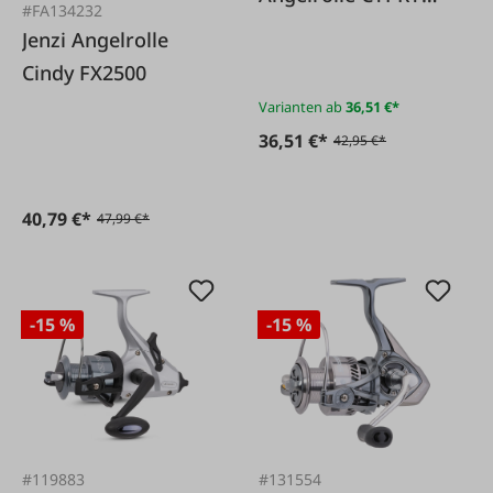
#FA134232
Carp FS
Jenzi Angelrolle
Cindy FX2500
Varianten ab
36,51 €*
36,51 €*
42,95 €*
40,79 €*
47,99 €*
-15 %
-15 %
#119883
#131554