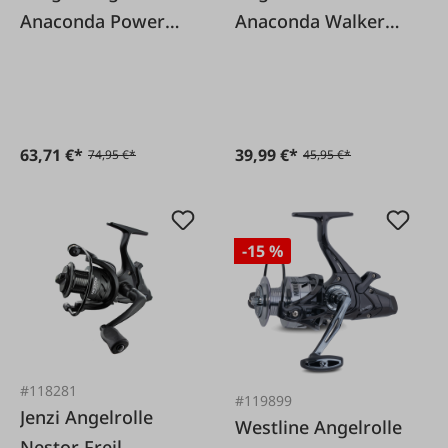
Anaconda Power
Anaconda Walker
Carp BTR 6500
ST-5500
63,71 €*
39,99 €*
74,95 €*
45,95 €*
-15 %
#118281
#119899
Jenzi Angelrolle
Westline Angelrolle
Nestor Freil.