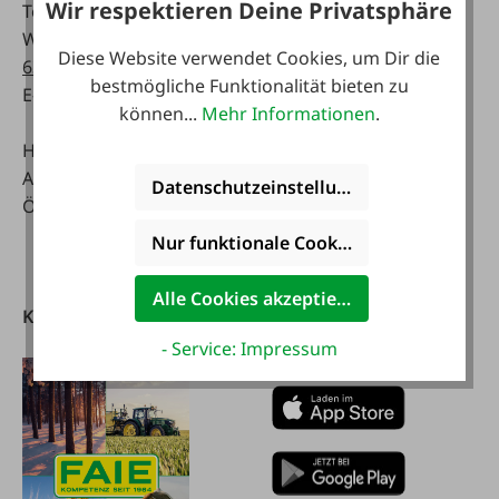
Wir respektieren Deine Privatsphäre
Tel:
0043 7672 716-0
Mo - Fr:
WhatsApp:
0043 677
07:30 - 17.00 Uhr
Diese Website verwendet Cookies, um Dir die
63514619
Sa:
bestmögliche Funktionalität bieten zu
E-Mail:
info@faie.at
08:00 - 12:00 Uhr
können...
Mehr Informationen
.
Handelsstraße 9
Fachmarkt
A-4844 Regau
Mo - Fr:
Datenschutzeinstellungen
Österreich
08:00 - 17:00 Uhr
Sa:
Nur funktionale Cookies akzeptieren
08:00 - 12:00 Uhr
Alle Cookies akzeptieren
Kataloge
FAIE App
herunterladen
- Service: Impressum