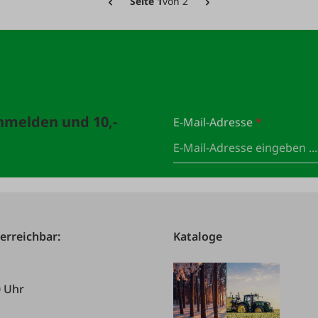
Seite 1
von 2
anmelden und 10,-
E-Mail-Adresse
*
 erreichbar:
Kataloge
0 Uhr