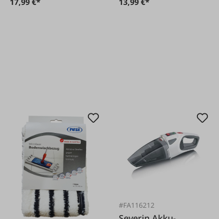
17,99 €*
13,99 €*
#FA116212
Severin Akku-