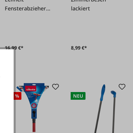
Fensterabzieher
lackiert
Window Slider XL
40cm
16,99 €*
8,99 €*
e
-25 %
NEU
akzeptieren