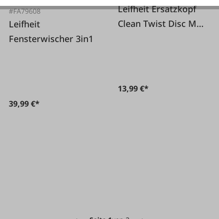
Leifheit Ersatzkopf
#FA79608
Clean Twist Disc Mop
Leifheit
microduo
Fensterwischer 3in1
13,99 €*
39,99 €*