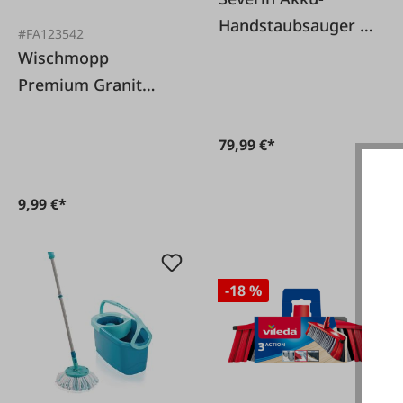
Handstaubsauger HV
#FA123542
7146
Wischmopp
Premium Granit
40cm
79,99 €*
9,99 €*
-18 %