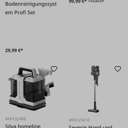
99,99 €*
119,90 €*
Bodenreinigungssyst
em Profi Set
29,99 €*
#FA132409
#FA125610
Silva homeline
Severin Hand-und