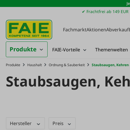
J
m Hauptinhalt springen
Zur Suche springen
Zur Hauptnavigation springen
✔ Frachtfrei ab 149 EUR
Fachmarkt
Aktionen
Abverkauf
Produkte
FAIE-Vorteile
Themenwelten
Produkte
Haushalt
Ordnung & Sauberkeit
Staubsaugen, Kehren
Staubsaugen, Keh
Hersteller
Preis