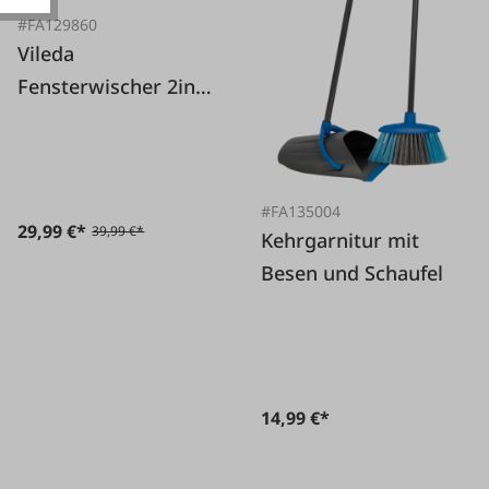
#FA129860
Vileda
Fensterwischer 2in1
mit Teleskopstiel
#FA135004
29,99 €*
39,99 €*
Kehrgarnitur mit
Besen und Schaufel
14,99 €*