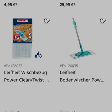
4,95 €*
25,99 €*
#FA128037
#FA128035
Leifheit Wischbezug
Leifheit
Power Clean/Twist M
Bodenwischer Power
micro Duo
Clean M micro duo
Teleskop