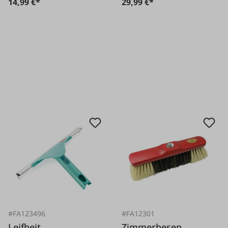
14,99 €*
29,99 €*
#FA123496
#FA12301
Leifheit
Zimmerbesen