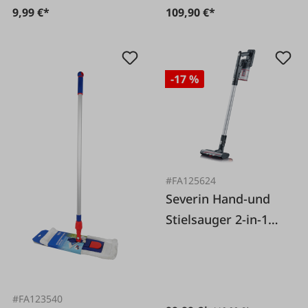
9,99 €*
109,90 €*
-17 %
#FA125624
Severin Hand-und
Stielsauger 2-in-1
kabellos
#FA123540