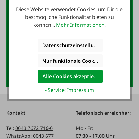
10,- Gutschein
Diese Website verwendet Cookies, um Dir die
bestmögliche Funktionalität bieten zu
Jetzt für den FAIE-Newsletter
können...
Mehr Informationen
.
anmelden und 10,- Gutschein
sichern!
Datenschutzeinstellungen
E-Mail-Adresse
*
Nur funktionale Cookies akzeptieren
Anmelden
Alle Cookies akzeptieren
- Service: Impressum
Kontakt
Telefonisch erreichbar:
Tel:
0043 7672 716-0
Mo - Fr:
WhatsApp:
0043 677
07:30 - 17.00 Uhr